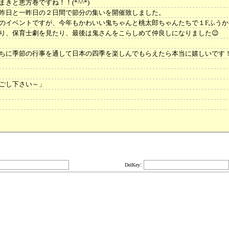
きと恵方巻ですね！！(*^^*)
昨日と一昨日の２日間で節分の集いを開催致しました。
のイベントですが、今年もかわいい鬼ちゃんと桃太郎ちゃんたちで１Fふうか
り、保育士劇を見たり、最後は鬼さんをこらしめて仲良しになりました😉
ちに季節の行事を通して日本の四季を楽しんでもらえたら本当に嬉しいです
ごし下さい～」
:
DelKey