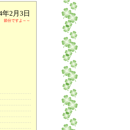
24年2月3日
節分ですよ～～