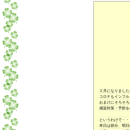
２月になりました
コロナもインフル
おまけにそろそろ
感染対策・予防を
というわけで・
本日は節分、明日