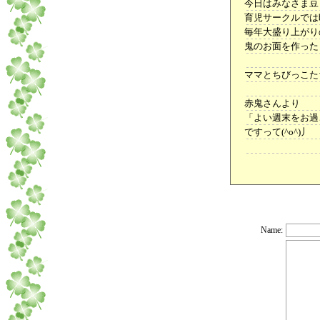
今日はみなさま豆ま
育児サークルでは
毎年大盛り上がり
鬼のお面を作った
ママとちびっこた
赤鬼さんより
「よい週末をお過
ですって(^o^)丿
Name: