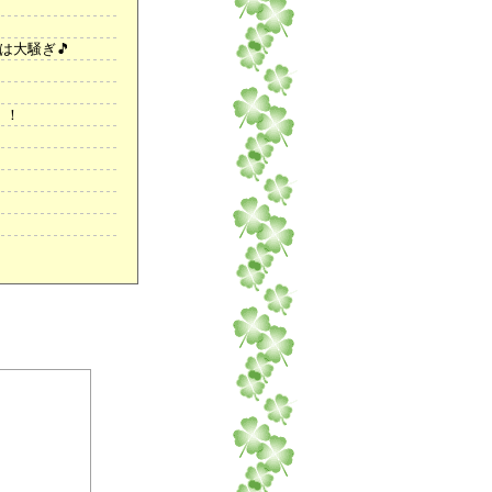
は大騒ぎ🎵
！！