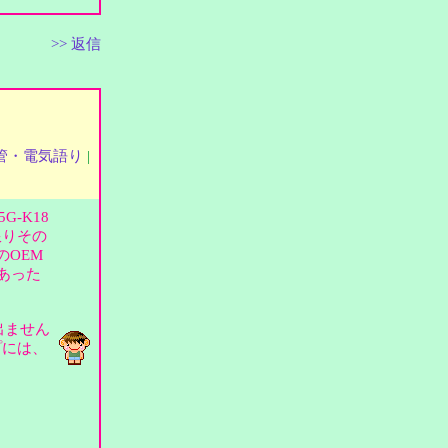
>> 返信
管・電気語り
|
-K18
限りその
のOEM
てあった
出ません
プには、