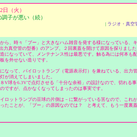
2月2日（火）
の調子が悪い（続）
|
ラジオ・真空
から、時々「ブー」と大きなハム雑音を発する様になっている、
（出力真空管の型番）のアンプ。２回裏蓋を開けて原因を探りました
造になっていて、メンテナンス性は最悪です。触る為には何本も
基板を外せない造りです。
になって、パイロットランプ（電源表示灯）を兼ねている、出力
明灯が消えてしまいました。
V球を6.3Vで点灯させる「十分な余裕」の設計なので、切れる
いのですが、点かなくなってしまったのは事実です。
イロットランプの豆球の片側は－に繋がっている筈なので、これ
ったことが、「ブー」の原因なのでは？ と考えて、もう一度裏