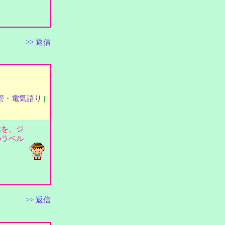
>> 返信
管・電気語り
|
球を、ジ
のラベル
>> 返信