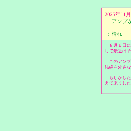
2025年11
アンプ
：晴れ
８月６日に
して最近は
このアンプ
結線を外さ
もしかした
えて来ました