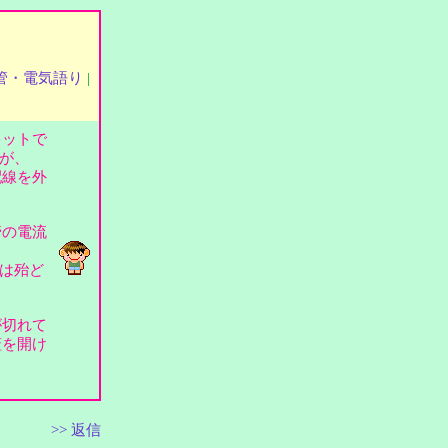
管・電気語り
|
キットで
が、
配線を外
管の電流
事は殆ど
が切れて
蓋を開け
>> 返信