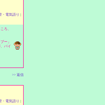
管・電気語り
|
ところ、
「ブー」
が、パイ
>> 返信
管・電気語り
|