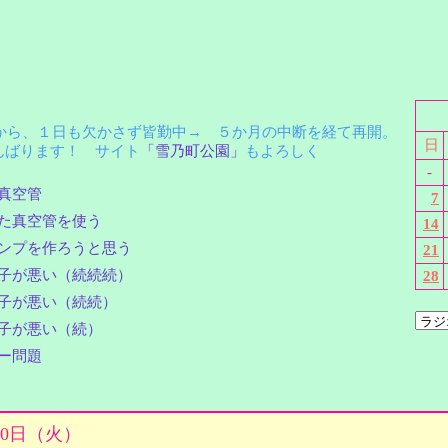
月から、１日も欠かさず皆勤中→ ５か月の中断を経て再開。
日
ばります！ サイト
「雪乃町公園」
もよろしく
-
真空管
7
た真空管を使う
14
ンプを作ろうと思う
21
子が悪い（続続続）
28
子が悪い（続続）
子が悪い（続）
ー問題
月10日（火）