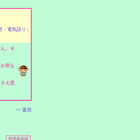
管・電気語り
|
せん。そ
何か所も
とさえ思
>> 返信