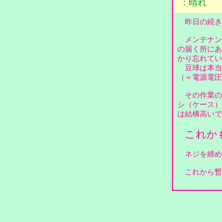
：晴れ
昨日の続き
メンテナンス
の届く所にあ
かり忘れて
豆球は本当に
（＝電源電
その作業の
シ（ケース）
は結構高い
これか
ネジを締め
これから暫く