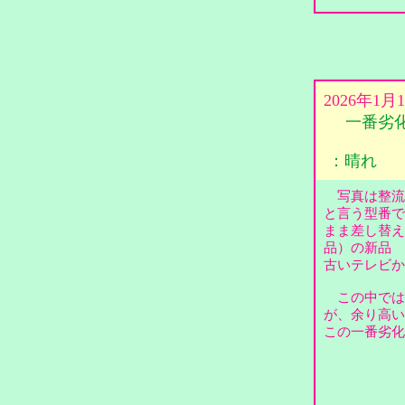
2026年1
一番劣
：晴れ
写真は整流管
と言う型番で
まま差し替え
品）の新品 
古いテレビ
この中では5
が、余り高い
この一番劣化