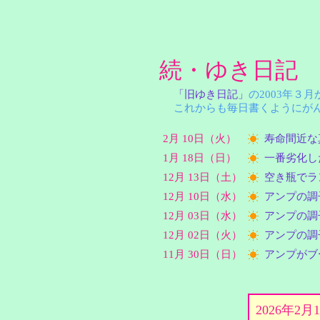
続・ゆき日記
「旧ゆき日記」
の2003年３
これからも毎日書くようにがん
2月 10日（火）
寿命間近な
1月 18日（日）
一番劣化し
12月 13日（土）
空き瓶でラ
12月 10日（水）
アンプの調
12月 03日（水）
アンプの調
12月 02日（火）
アンプの調
11月 30日（日）
アンプがブ
2026年2