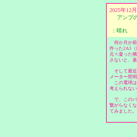
2025年1
アンプ
：晴れ
何か月か前
作った2A3
元々凝った構
さないと、
そして最近
メーター照
この電球は８
考えられな
で、このパ
繋がらなくな
てみました。