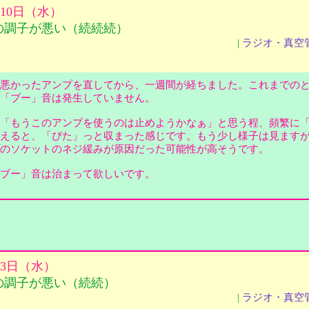
月10日（水）
の調子が悪い（続続続）
|
ラジオ・真空
悪かったアンプを直してから、一週間が経ちました。これまでの
も「ブー」音は発生していません。
「もうこのアンプを使うのは止めようかなぁ」と思う程、頻繁に
えると、「ぴた」っと収まった感じです。もう少し様子は見ます
プのソケットのネジ緩みが原因だった可能性が高そうです。
ブー」音は治まって欲しいです。
2月3日（水）
の調子が悪い（続続）
|
ラジオ・真空