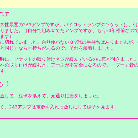
です
性最悪の2A3アンプですが、パイロットランプのソケットは、何
りました。（自分で組み立てたアンプですが、もう20年程前なの
います）
切れていました。余り使わない８V球の手持ちはありませんが、6
圧と同じ）なら手持ちがあるので、それを装着しました。
時に、ソケットの取り付けネジが緩んでいるのに気が付きました
への取り付けが緩むと、アースが不完全になるので、「ブー」音
です。
も！
直して、豆球を換えて、元通りに蓋をしました。
、2A3アンプは電源を入れっ放しにして様子を見ます。