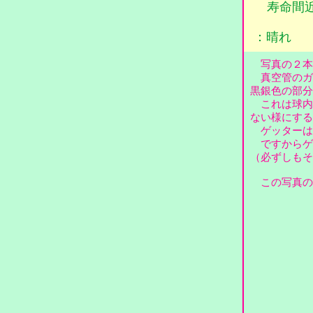
寿命間
：晴れ
写真の２本
真空管のガ
黒銀色の部
これは球内
ない様にす
ゲッターは
ですからゲ
（必ずしも
この写真の