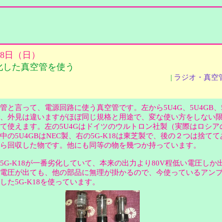
月18日（日）
化した真空管を使う
|
ラジオ・真空
と言って、電源回路に使う真空管です。左から5U4G、5U4GB、5G
、外見は違いますがほぼ同じ規格と用途で、変な使い方をしない
て使えます。左の5U4Gはドイツのウルトロン社製（実際はロシア
中の5U4GBはNEC製、右の5G-K18は東芝製で、後の２つは捨て
から回収した物です。他にも同等の物を幾つか持っています。
G-K18が一番劣化していて、本来の出力より80V程低い電圧しか
電圧が出ても、他の部品に無理が掛かるので、今使っているアン
した5G-K18を使っています。