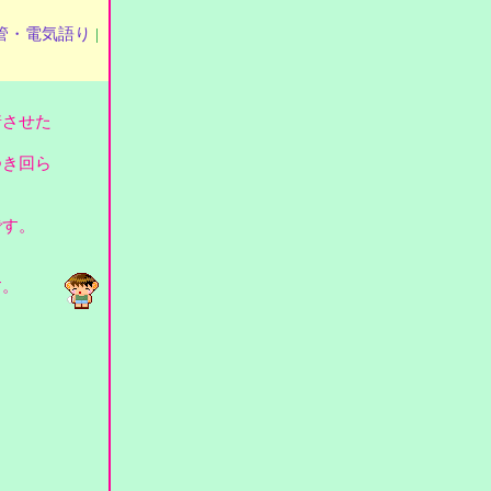
管・電気語り
|
着させた
つき回ら
です。
す。