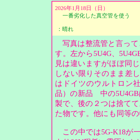
2026年1月18日（日）
一番劣化した真空管を使う
：晴れ
写真は整流管と言って
す。左から5U4G、5U4G
見は違いますがほぼ同じ
しない限りそのまま差し
はドイツのウルトロン社
品）の新品 中の5U4GB
製で、後の２つは捨てて
た物です。他にも同等
この中では5G-K18