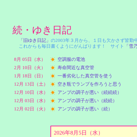
続・ゆき日記
「旧ゆき日記」
の2003年３月から、１日も欠かさず皆
これからも毎日書くようにがんばります！ サイト
「雪
8月 05日（水）
空調服の電池
2月 10日（火）
寿命間近な真空管
1月 18日（日）
一番劣化した真空管を使う
12月 13日（土）
空き瓶でランプを作ろうと思う
12月 10日（水）
アンプの調子が悪い（続続続）
12月 03日（水）
アンプの調子が悪い（続続）
12月 02日（火）
アンプの調子が悪い（続）
2026年8月5日（水）