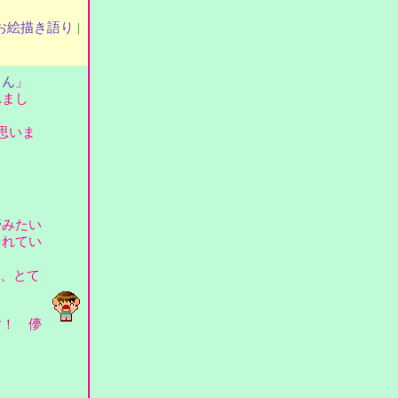
お絵描き語り
|
さん
」
れまし
思いま
膏みたい
されてい
と、とて
す！ 儚