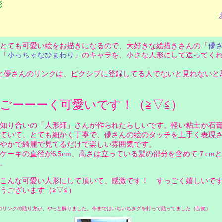
形
|
とても可愛い絵をお描きになるので、大好きな絵描きさんの「
儚
「
小っちゃなひまわり
」のキャラを、小さな人形にして送ってく
と儚さんのリンクは、ピクシブに登録してる人でないと見れないと
ごーーーく可愛いです！（≧▽≦）
知り合いの「人形師」さんが作られたらしいです。軽い粘土か石
ていて、とても細かく丁寧で、儚さんの絵のタッチを上手く表現
鮮やかで綺麗で見てるだけで楽しい雰囲気です。
ーキの直径が6.5cm、高さは立っている髪の部分を含めて７cm
す。
こんな可愛い人形にして頂いて、感激です！ すっごく嬉しいで
うございます（≧▽≦）
のリンクの貼り方が、やっと解りました。今まではいちいちタグを打って貼ってました（苦笑）