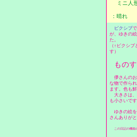
ミニ人
：晴れ
ピクシブ
で
が、ゆきの絵
た。
（↑ピクシブ
す）
ものす
儚さんのお
な物で作られ
ます。色も
大きさは、ケ
も小さいで
ゆきの絵を
さんありがと
この日記の機能