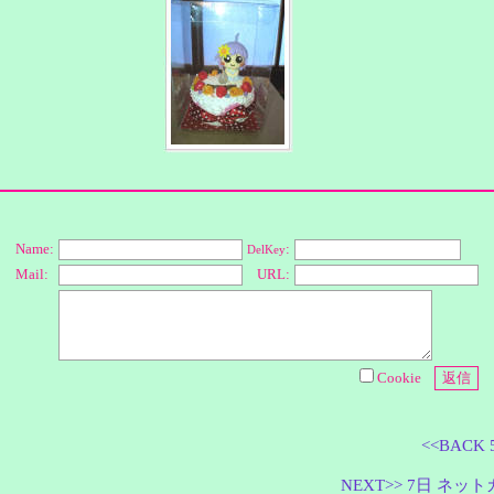
Name:
:
DelKey
Mail:
URL:
Cookie
<<BACK
NEXT>> 7日 ネ