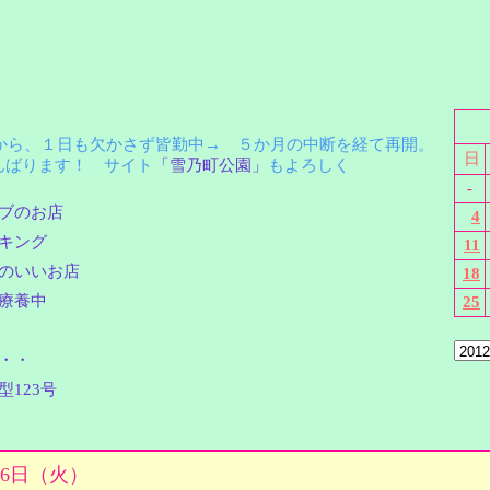
月から、１日も欠かさず皆勤中→ ５か月の中断を経て再開。
日
ばります！ サイト
「雪乃町公園」
もよろしく
-
ブのお店
4
キング
11
のいいお店
18
療養中
25
・・
型123号
1月6日（火）