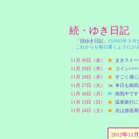
続・ゆき日記
「旧ゆき日記」
の2003年３
これからも毎日書くようにがん
11月 30日（金）
まきストー
11月 29日（木）
コインパー
11月 28日（水）
すごく感じ
11月 27日（火）
本日も病気
11月 26日（月）
病気中です
11月 25日（日）
温泉旅行に
11月 24日（土）
次は放送局
2012年1