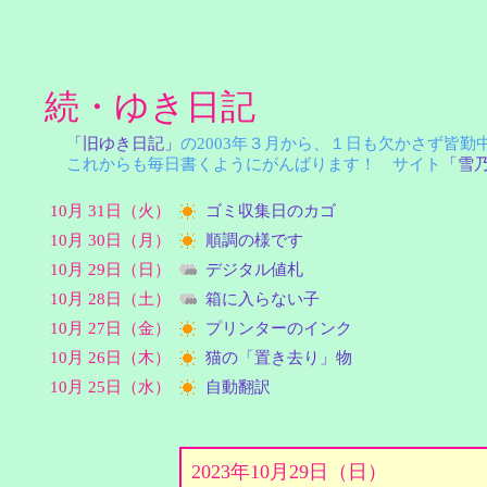
続・ゆき日記
「旧ゆき日記」
の2003年３月から、１日も欠かさず皆
これからも毎日書くようにがんばります！ サイト
「雪
10月 31日（火）
ゴミ収集日のカゴ
10月 30日（月）
順調の様です
10月 29日（日）
デジタル値札
10月 28日（土）
箱に入らない子
10月 27日（金）
プリンターのインク
10月 26日（木）
猫の「置き去り」物
10月 25日（水）
自動翻訳
2023年10月29日（日）