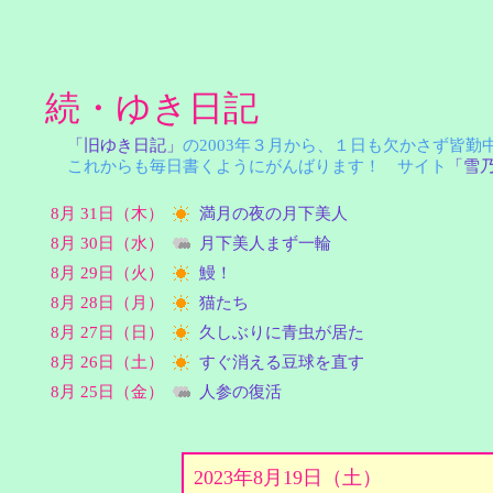
続・ゆき日記
「旧ゆき日記」
の2003年３月から、１日も欠かさず皆
これからも毎日書くようにがんばります！ サイト
「雪
8月 31日（木）
満月の夜の月下美人
8月 30日（水）
月下美人まず一輪
8月 29日（火）
鰻！
8月 28日（月）
猫たち
8月 27日（日）
久しぶりに青虫が居た
8月 26日（土）
すぐ消える豆球を直す
8月 25日（金）
人参の復活
2023年8月19日（土）