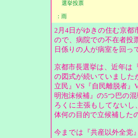
選挙投票
：雨
2月4日がゆきの住む京都
ので、病院での不在者投
日係りの人が病室を回っ
京都市長選挙は、近年は『
の図式が続いていました
立民』VS『自民離脱者』
明泡沫候補』の5つ巴の
ろくに主張もしてないし
体何の目的で立候補した
今までは『共産以外全党