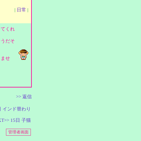
|
日常
|
してくれ
そうだそ
ちませ
>> 返信
3日 インド替わり
XT>> 15日 子猫