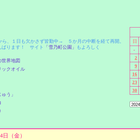
月から、１日も欠かさず皆勤中→ ５か月の中断を経て再開。
日
ばります！ サイト
「雪乃町公園」
もよろしく
-
2
の世界地図
9
リックオイル
16
23
30
じゅう」
ロ
り
月14日（金）