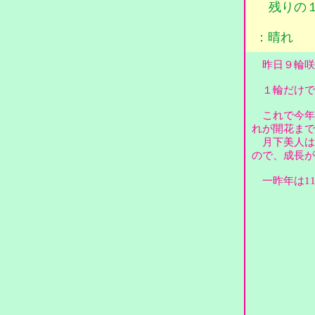
残りの
：晴れ
昨日９輪咲
１輪だけで
これで今年
れが開花ま
月下美人は
ので、成長
一昨年は1