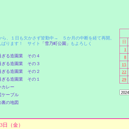
月から、１日も欠かさず皆勤中→ ５か月の中断を経て再開。
日
ばります！ サイト
「雪乃町公園」
もよろしく
1
過ぎる造園業 その４
8
過ぎる造園業 その３
15
過ぎる造園業 その２
22
過ぎる造園業 その１
29
いカレー
電ケーブル
の裏の地図
月13日（金）