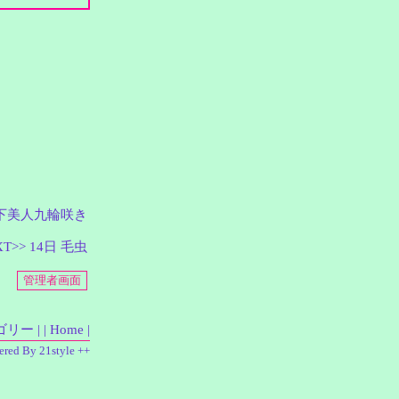
 月下美人九輪咲き
XT>> 14日 毛虫
ゴリー |
| Home |
ered By 21style ++