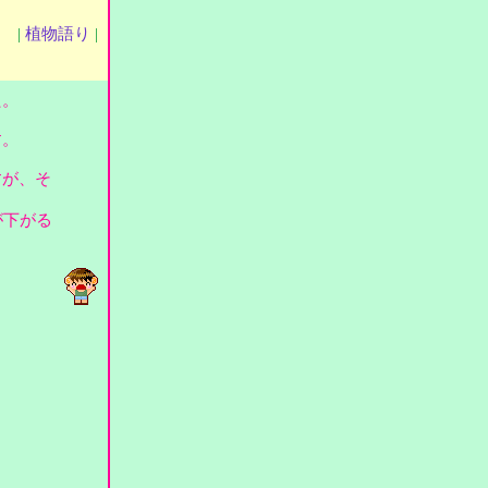
|
植物語り
|
た。
す。
すが、そ
が下がる