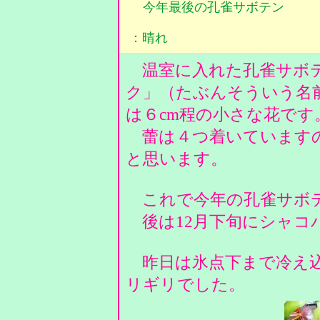
今年最後の孔雀サボテン
：晴れ
温室に入れた孔雀サボテ
ク」（たぶんそういう名
は６cm程の小さな花です
蕾は４つ着いていますの
と思います。
これで今年の孔雀サボ
後は12月下旬にシャコ
昨日は氷点下まで冷え込
リギリでした。