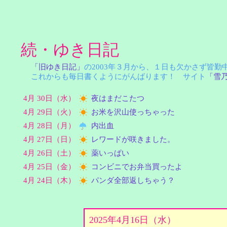
続・ゆき日記
「旧ゆき日記」
の2003年３月から、１日も欠かさず皆
これからも毎日書くようにがんばります！ サイト
「雪
4月 30日（水）
夜はまだこたつ
4月 29日（火）
お米を沢山使っちゃった
4月 28日（月）
内出血
4月 27日（日）
レワードが咲きました。
4月 26日（土）
薬いっぱい
4月 25日（金）
コンビニでお弁当買ったよ
4月 24日（木）
パンダ全部返しちゃう？
2025年4月16日（水）