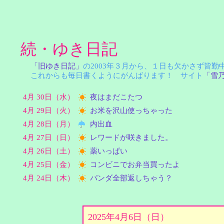
続・ゆき日記
「旧ゆき日記」
の2003年３月から、１日も欠かさず皆
これからも毎日書くようにがんばります！ サイト
「雪
4月 30日（水）
夜はまだこたつ
4月 29日（火）
お米を沢山使っちゃった
4月 28日（月）
内出血
4月 27日（日）
レワードが咲きました。
4月 26日（土）
薬いっぱい
4月 25日（金）
コンビニでお弁当買ったよ
4月 24日（木）
パンダ全部返しちゃう？
2025年4月6日（日）