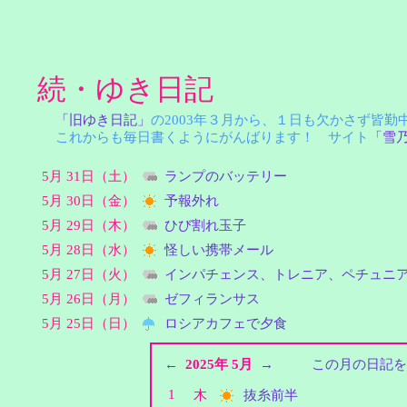
続・ゆき日記
「旧ゆき日記」
の2003年３月から、１日も欠かさず皆
これからも毎日書くようにがんばります！ サイト
「雪
5月 31日（土）
ランプのバッテリー
5月 30日（金）
予報外れ
5月 29日（木）
ひび割れ玉子
5月 28日（水）
怪しい携帯メール
5月 27日（火）
インパチェンス、トレニア、ペチュニ
5月 26日（月）
ゼフィランサス
5月 25日（日）
ロシアカフェで夕食
←
2025年 5月
→
この月の日記を
1
木
抜糸前半