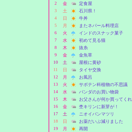
2
金
定食屋
3
土
石川県！
4
日
牛丼
5
月
またネパール料理店
6
火
インドのスナック菓子
7
水
初めて見る猫
8
木
抜糸
9
金
金魚草
10
土
屋根に黄砂
11
日
タイヤ交換
12
月
お風呂
13
火
サボテン科植物の不思議
14
水
パンダのお買い物袋
15
木
お父さんが何か買ってくれ
16
金
杢キリンに新芽が！
17
土
ニオイバンマツリ
18
日
お薬だいぶ減りました
19
月
再開