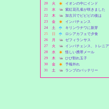
20
火
イオンの中にインド
21
水
紫紅花孔雀が咲きました
22
木
加古川でピピピの後は
23
金
インパチェンス
24
土
キリンウチワに新芽
25
日
ロシアカフェで夕食
26
月
ゼフィランサス
27
火
インパチェンス、トレニア
28
水
怪しい携帯メール
29
木
ひび割れ玉子
30
金
予報外れ
31
土
ランプのバッテリー