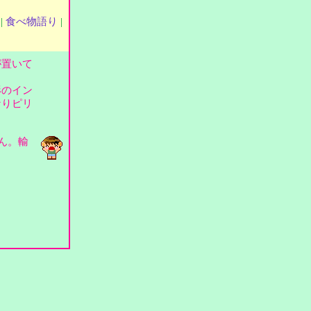
|
食べ物語り
|
が置いて
形のイン
なりピリ
ん。輸