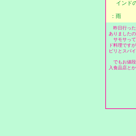
インド
：雨
昨日行った
ありました
サモサって
ド料理ですが
ピリとスパ
でもお値段が
入食品店とか