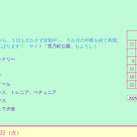
月から、１日も欠かさず皆勤中→ ５か月の中断を経て再開。
日
ばります！ サイト
「雪乃町公園」
もよろしく
-
ッテリー
4
11
子
18
メール
25
ンス、トレニア、ペチュニア
サス
ェで夕食
月6日（火）