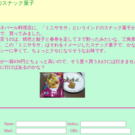
のスナック菓子
ネパール料理店に、「ミニサモサ」というインドのスナック菓子
ので、買ってみました。
言うのは、焼売と餃子と春巻を足して３で割ったみたいな、三角
、この「ミニサモサ」はそれをイメージしたスナック菓子で、か
イシーに辛くて、ちょっとクセになりそうなお味です。
一袋430円とちょっと高いので、そう度々買うわけには行きませ
に行けばあるのかな？
Name:
:
DelKey
Mail:
URL: