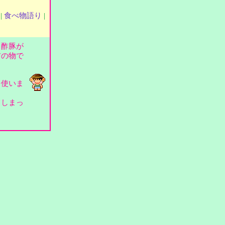
|
食べ物語り
|
、酢豚が
前の物で
を使いま
てしまっ