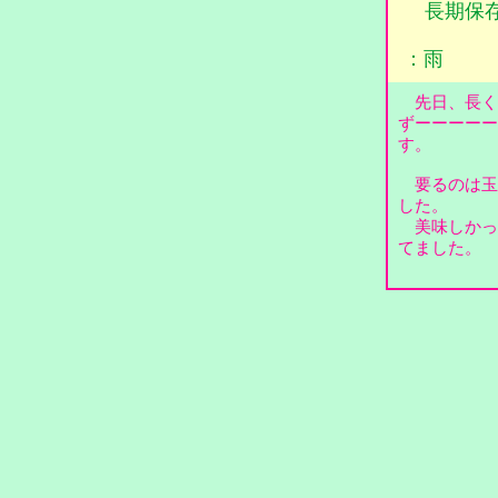
長期保
：雨
先日、長く
ずーーーーー
す。
要るのは玉
した。
美味しかっ
てました。