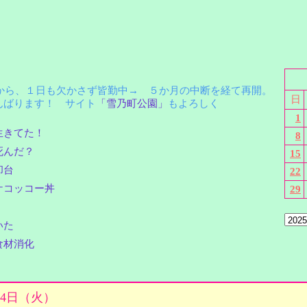
月から、１日も欠かさず皆勤中→ ５か月の中断を経て再開。
日
ばります！ サイト
「雪乃町公園」
もよろしく
1
生きてた！
8
死んだ？
15
却台
22
ケコッコー丼
29
いた
食材消化
月24日（火）