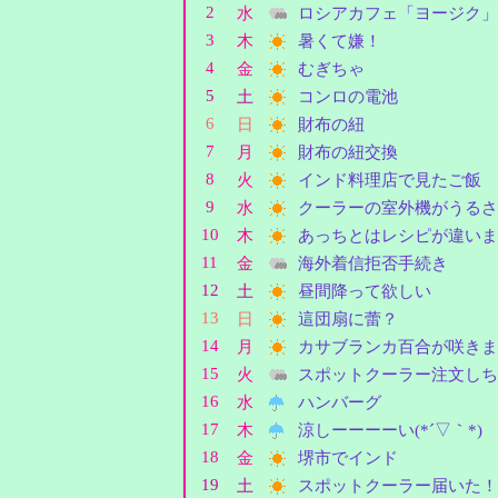
2
水
ロシアカフェ「ヨージク」
3
木
暑くて嫌！
4
金
むぎちゃ
5
土
コンロの電池
6
日
財布の紐
7
月
財布の紐交換
8
火
インド料理店で見たご飯
9
水
クーラーの室外機がうるさ
10
木
あっちとはレシピが違いま
11
金
海外着信拒否手続き
12
土
昼間降って欲しい
13
日
這団扇に蕾？
14
月
カサブランカ百合が咲きま
15
火
スポットクーラー注文しち
16
水
ハンバーグ
17
木
涼しーーーーい(*´▽｀*)
18
金
堺市でインド
19
土
スポットクーラー届いた！