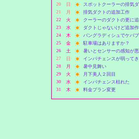
20
日
スポットクーラーの排気ダ
21
月
排気ダクトの追加工作
22
火
クーラーのダクトの更に追
23
水
ダクトじゃないけど追加作
24
木
バングラディシュでケバブ
25
金
駐車場はありますか？
26
土
暑いとセンサーの感知が悪
27
日
インパチェンスが弱ってき
28
月
暑中見舞い
29
火
月下美人２回目
30
水
インパチェンス枯れた
31
木
料金プラン変更