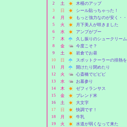
2
土
木槿のアップ
3
日
シール貼っちゃった！
4
月
もっと強力なのが安く・・
5
火
月下美人が咲きました
6
水
アンプがブー
7
木
久し振りのシュークリーム
8
金
今度こそ？
9
土
岩倉でお昼
10
日
スポットクーラーの排熱を
11
月
開けたり閉めたり
12
火
心斎橋でピピピ
13
水
お墓参り
14
木
ゼフィランサス
15
金
ブレンド米
16
土
大文字
17
日
快調です！
18
月
牛乳
19
火
水道が弱くなって来た