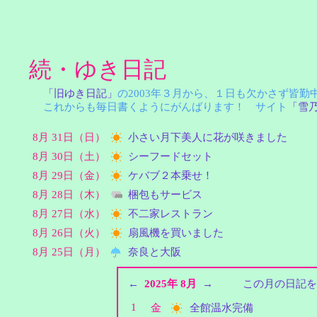
続・ゆき日記
「旧ゆき日記」
の2003年３月から、１日も欠かさず皆
これからも毎日書くようにがんばります！ サイト
「雪
8月 31日（日）
小さい月下美人に花が咲きました
8月 30日（土）
シーフードセット
8月 29日（金）
ケバブ２本乗せ！
8月 28日（木）
梱包もサービス
8月 27日（水）
不二家レストラン
8月 26日（火）
扇風機を買いました
8月 25日（月）
奈良と大阪
←
2025年 8月
→
この月の日記を
1
金
全館温水完備