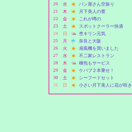
20
水
パン屋さん空振り
21
木
月下美人の蕾
22
金
これが噂の
23
土
スポットクーラー快適
24
日
杢キリン元気
25
月
奈良と大阪
26
火
扇風機を買いました
27
水
不二家レストラン
28
木
梱包もサービス
29
金
ケバブ２本乗せ！
30
土
シーフードセット
31
日
小さい月下美人に花が咲き