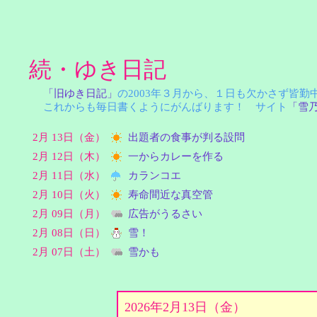
続・ゆき日記
「旧ゆき日記」
の2003年３月から、１日も欠かさず皆
これからも毎日書くようにがんばります！ サイト
「雪
2月 13日（金）
出題者の食事が判る設問
2月 12日（木）
一からカレーを作る
2月 11日（水）
カランコエ
2月 10日（火）
寿命間近な真空管
2月 09日（月）
広告がうるさい
2月 08日（日）
雪！
2月 07日（土）
雪かも
2026年2月13日（金）