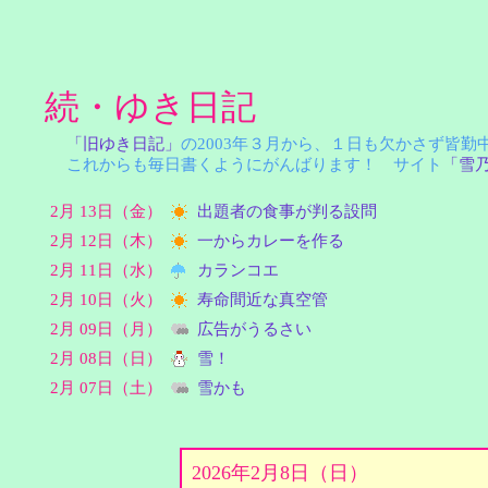
続・ゆき日記
「旧ゆき日記」
の2003年３月から、１日も欠かさず皆
これからも毎日書くようにがんばります！ サイト
「雪
2月 13日（金）
出題者の食事が判る設問
2月 12日（木）
一からカレーを作る
2月 11日（水）
カランコエ
2月 10日（火）
寿命間近な真空管
2月 09日（月）
広告がうるさい
2月 08日（日）
雪！
2月 07日（土）
雪かも
2026年2月8日（日）