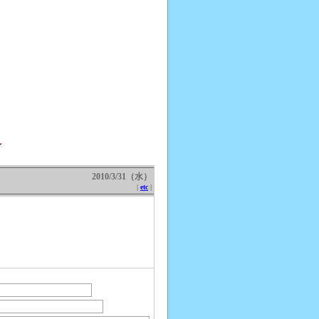
～
2010/3/31（水）
|
etc
|