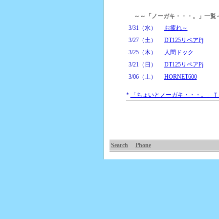
～～「ノーガキ・・・。」一覧
3/31（水）
お疲れ～
3/27（土）
DT125リペアPj
3/25（木）
人間ドック
3/21（日）
DT125リペアPj
3/06（土）
HORNET600
*
「ちょいとノーガキ・・・。」Ｔ
Search
Phone