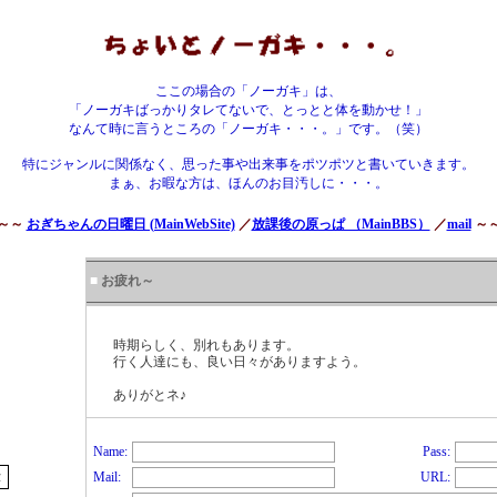
ここの場合の「ノーガキ」は、
「ノーガキばっかりタレてないで、とっとと体を動かせ！」
なんて時に言うところの「ノーガキ・・・。」です。（笑）
特にジャンルに関係なく、思った事や出来事をポツポツと書いていきます。
まぁ、お暇な方は、ほんのお目汚しに・・・。
～～
おぎちゃんの日曜日 (MainWebSite)
／
放課後の原っぱ （MainBBS）
／
mail
～
■
お疲れ～
時期らしく、別れもあります。
行く人達にも、良い日々がありますよう。
ありがとネ♪
Name:
Pass:
Mail:
URL: