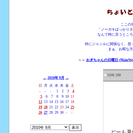
ここの
「ノーガキばっかりタ
なんて時に言うところ
特にジャンルに関係なく、思
まぁ、お暇な方
～～
おぎちゃんの日曜日 (MainWebS
■
SDR 200
←
2010年 9月
→
日
月
火
水
木
金
土
-
-
-
1
2
3
4
5
6
7
8
9
10
11
12
13
14
15
16
17
18
19
20
21
22
23
24
25
26
27
28
29
30
-
-
どーも暑