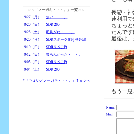
～～「ノーガキ・・・。」一覧～～
長瀞・神
9/27（月）
無い・・・。
速利用で
9/26（日）
SDR 200
ちょっと
たんです
9/25（土）
毛鉤がね・・・。
最後は、
9/20（月）
SDRスポーク化Pj 番外編
9/19（日）
SDRリペアPj
9/12（日）
知らんかった・・・。
9/05（日）
SDRリペアPj
9/04（土）
SDR 200
*
「ちょいとノーガキ・・・。」Ｔｏｐへ
もう一息
Name:
Mail: