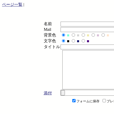
ページ一覧
|
名前
Mail
背景色
■
■
■
■
■
文字色
■
■
■
タイトル
添付
フォームに保存
プレ