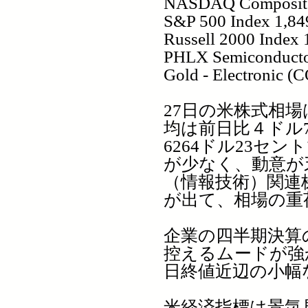
NASDAQ Composite 
S&P 500 Index 1,84
Russell 2000 Index 
PHLX Semiconductor
Gold - Electronic (
27日の米株式相場
均は前日比４ドル7
6264ドル23セ
が少なく、動意が
（情報技術）関連
が出て、相場の重
企業の四半期決算
控えるムードが強
日終値近辺の小幅
米経済指標は景気