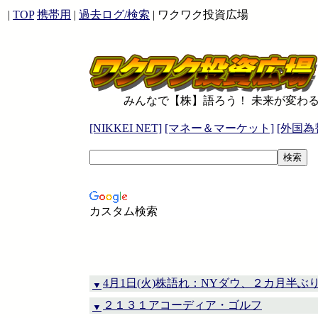
|
TOP
携帯用
|
過去ログ/検索
| ワクワク投資広場
みんなで【株】語ろう！ 未来が変わ
[NIKKEI NET]
[マネー＆マーケット]
[外国為
カスタム検索
4月1日(火)株語れ：NYダウ、２カ月半ぶ
▼
２１３１アコーディア・ゴルフ
▼