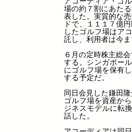
アコーディア・ゴル
場の約７割にあたる
表した。実質的な売
ドで、１１１７億円
したゴルフ場はア
託し、利用者は今ま
６月の定時株主総会
する。シンガポー
にゴルフ場を保有し
する予定だ。
同日会見した鎌田隆
ゴルフ場を資産から
ジネスモデルに転換
話した。
アコーディアは同日