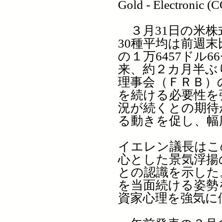
Gold - Electronic (
３月31日の米株
30種平均は前週末比
の１万6457ドル
来、約２カ月半ぶ
理事会（ＦＲＢ）
を続ける必要性を
況が続くとの期待
る動きを促し、幅
イエレン議長はこ
心とした景気浮揚
との認識を示した
を当面続ける姿勢
資家心理を強気に