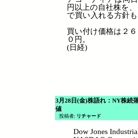
円以上の自社株を、
で買い入れる方針も
買い付け価格は２６
０円。
(日経)
3月28日(金)株語れ：NY株
値
投稿者:
リチャード
Dow Jones Industria