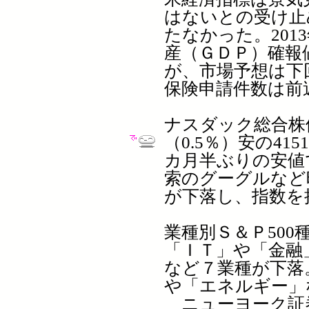
はないとの受け止
たなかった。201
産（ＧＤＰ）確報
が、市場予想は下
保険申請件数は前
ナスダック総合株価
（0.5％）安の415
カ月半ぶりの安値
索のグーグルなど
が下落し、指数を
業種別Ｓ＆Ｐ500
「ＩＴ」や「金融
など７業種が下落
や「エネルギー」
ニューヨーク証