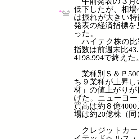
午前発表の３月
低下したが、相場
は振れが大きい特
発表の経済指標を
った。
ハイテク株の比
指数は前週末比43.
4198.994で終えた
業種別Ｓ＆Ｐ50
ち９業種が上昇し
材」の値上がりが
げた。ニューヨー
買高は約８億400
場は約20億株（
クレジットカー
イテッドヘルス・