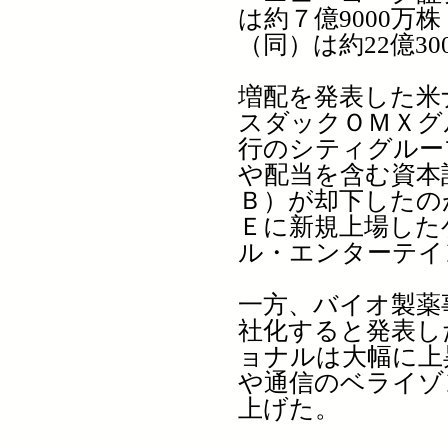
は約７億9000万
（同）は約22億3
増配を発表した米
スダックＯＭＸグ
行のシティグルー
や配当を含む資本
Ｂ）が却下したの
Ｅに新規上場した
ル・エンターテイ
一方、バイオ製薬
社化すると発表し
ョナルは大幅に上
や通信のベライゾ
上げた。