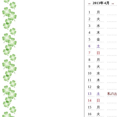
←
2013年 4月
→
1
月
2
火
3
水
4
木
5
金
6
土
7
日
8
月
9
火
10
水
11
木
12
金
13
土
私の
14
日
15
月
16
火