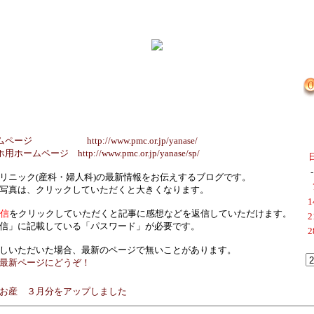
 http://www.pmc.or.jp/yanase/
ージ http://www.pmc.or.jp/yanase/sp/
-
リニック(産科・婦人科)の最新情報をお伝えするブログです。
写真は、クリックしていただくと大きくなります。
1
返信
をクリックしていただくと記事に感想などを返信していただけます。
2
信」に記載している「パスワード」が必要です。
2
しいただいた場合、最新のページで無いことがあります。
最新ページにどうぞ！
お産 ３月分をアップしました