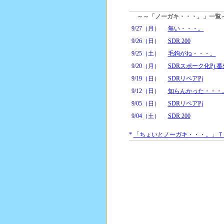
～～「ノーガキ・・・。」一覧
9/27（月）
無い・・・。
9/26（日）
SDR 200
9/25（土）
毛鉤がね・・・。
9/20（月）
SDRスポーク化Pj 
9/19（日）
SDRリペアPj
9/12（日）
知らんかった・・・
9/05（日）
SDRリペアPj
9/04（土）
SDR 200
*
「ちょいとノーガキ・・・。」Ｔ