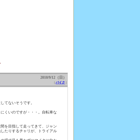
～
2010/9/12（日）
|
バイク
|
。
産してないそうです。
しにくいのですが・・・。自転車な
股間を目指して走ってきて、ジャン
地したりするチャリが、トライアル