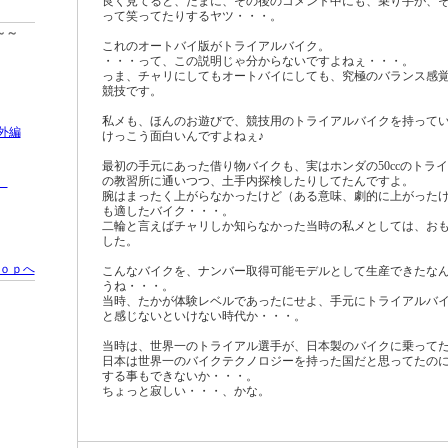
良く見てると、たまに、その後のコメント中にも、乗り手が、
って笑ってたりするヤツ・・・。
～～
これのオートバイ版がトライアルバイク。
・・・って、この説明じゃ分からないですよねぇ・・・。
っま、チャリにしてもオートバイにしても、究極のバランス感
競技です。
私メも、ほんのお遊びで、競技用のトライアルバイクを持って
番外編
けっこう面白いんですよねぇ♪
最初の手元にあった借り物バイクも、実はホンダの50ccのトラ
の教習所に通いつつ、土手内探検したりしてたんですよ。
。
腕はまったく上がらなかったけど（ある意味、劇的に上がったけ
も適したバイク・・・。
二輪と言えばチャリしか知らなかった当時の私メとしては、お
した。
ｏｐへ
こんなバイクを、ナンバー取得可能モデルとして生産できたな
うね・・・。
当時、たかが体験レベルであったにせよ、手元にトライアルバ
と感じないといけない時代か・・・。
当時は、世界一のトライアル選手が、日本製のバイクに乗って
日本は世界一のバイクテクノロジーを持った国だと思ってたの
する事もできないか・・・。
ちょっと寂しい・・・、かな。