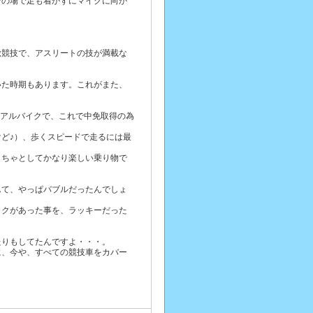
その場で足も着かずにマイクに向か
覚競技で、アスリートの技が満載な
いた時期もあります。これがまた、
イアルバイクで、これで中免取得の為
ど♪）、歩くスピードで走るには最
もちゃとしてかなり楽しい乗り物で
んて、やっぱバブルだったんでしょ
イクがあった事を、ラッキーだった
たりもしてたんですよ・・・。
に、今や、すべての競技車をカバー