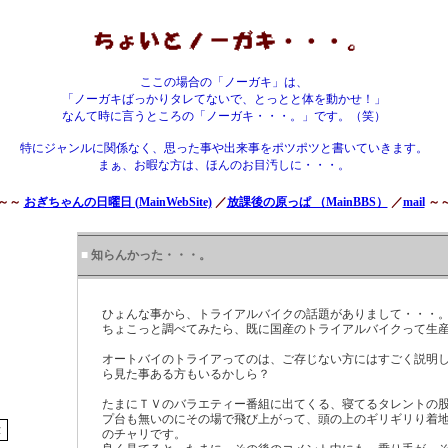
ここの場合の「ノーガキ」は、
「ノーガキばっかりタレてないで、とっとと体を動かせ！」
なんて時に言うところの「ノーガキ・・・。」です。（笑）
特にジャンルに関係なく、思った事や出来事をポツポツと書いていきます。
まぁ、お暇な方は、ほんのお目汚しに・・・。
～～
おぎちゃんの日曜日 (MainWebSite)
／
放課後の原っぱ （MainBBS）
／
mail
～
■
知らんかった・・・。
ひょんな事から、トライアルバイクの話題がありまして・・・
ちょこっと調べてみたら、既に国産のトライアルバイクって生
オートバイのトライアってのは、ご存じない方にはすごく説明
ら見た事ある方もいるかしら？
たまにＴＶのバラエティー番組に出てくる、寝てるタレントの
プ台も無いのにその場で飛び上がって、頭の上のギリギリり着
のチャリです。