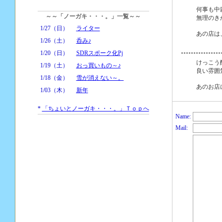
何事も中
～～「ノーガキ・・・。」一覧～～
無理のき
1/27（日）
ライター
あの店は
1/26（土）
呑み♪
1/20（日）
SDRスポーク化Pj
けっこう
1/19（土）
おっ買いもの～♪
良い雰囲
1/18（金）
雪が消えない～。
あのお店
1/03（木）
新年
*
「ちょいとノーガキ・・・。」Ｔｏｐへ
Name:
Mail: