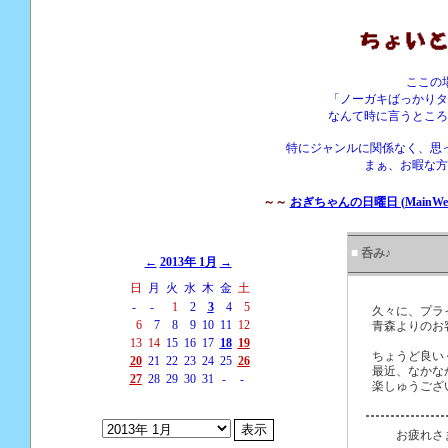
ここの
「ノーガキばっかりタ
なんて時に言うところ
特にジャンルに関係なく、思
まぁ、お暇な方
～～
おぎちゃんの日曜日 (MainWebS
■
呑み♪
←
2013年 1月
→
日
月
火
水
木
金
土
-
-
1
2
3
4
5
久々に、プラ
6
7
8
9
10
11
12
青森よりのお
13
14
15
16
17
18
19
ちょうど良い
20
21
22
23
24
25
26
最近、なかな
27
28
29
30
31
-
-
楽しゅうござ
お疲れさ