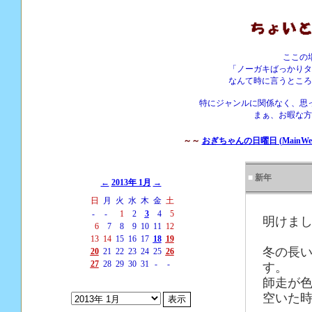
ここの
「ノーガキばっかりタ
なんて時に言うところ
特にジャンルに関係なく、思
まぁ、お暇な方
～～
おぎちゃんの日曜日 (MainWebS
■
新年
←
2013年 1月
→
日
月
火
水
木
金
土
-
-
1
2
3
4
5
明けまし
6
7
8
9
10
11
12
13
14
15
16
17
18
19
冬の長
20
21
22
23
24
25
26
27
28
29
30
31
-
-
す。
師走が
空いた