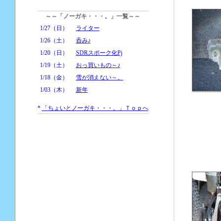
～～「ノーガキ・・・。」一覧～～
1/27（日）
ライター
1/26（土）
呑み♪
1/20（日）
SDRスポーク化Pj
1/19（土）
おっ買いもの～♪
1/18（金）
雪が消えない～。
1/03（木）
新年
*
「ちょいとノーガキ・・・。」Ｔｏｐへ