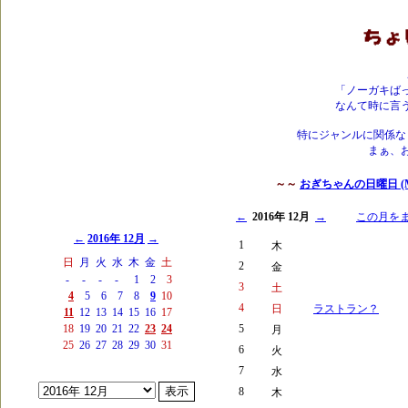
「ノーガキば
なんて時に言
特にジャンルに関係な
まぁ、
～～
おぎちゃんの日曜日 (Mai
←
2016年 12月
→
この月を
←
2016年 12月
→
1
木
日
月
火
水
木
金
土
2
金
-
-
-
-
1
2
3
3
土
4
5
6
7
8
9
10
4
日
ラストラン？
11
12
13
14
15
16
17
18
19
20
21
22
23
24
5
月
25
26
27
28
29
30
31
6
火
7
水
8
木