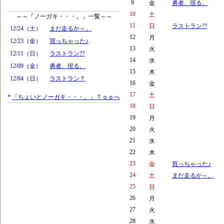
9
金
勇者、現る。
10
土
～～「ノーガキ・・・。」一覧～～
11
日
ラストラン??
12/24（土）
まだ走るか～。
12
月
12/23（金）
買っちゃった♪
13
火
12/11（日）
ラストラン??
14
水
12/09（金）
勇者、現る。
15
木
12/04（日）
ラストラン？
16
金
17
土
*
「ちょいとノーガキ・・・。」Ｔｏｐへ
18
日
19
月
20
火
21
水
22
木
23
金
買っちゃった♪
24
土
まだ走るか～。
25
日
26
月
27
火
28
水