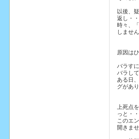
以後、
返し・
時々、
しませ
原因は
バラす
バラし
ある日
グがあ
上死点
っと・
このエ
開きま