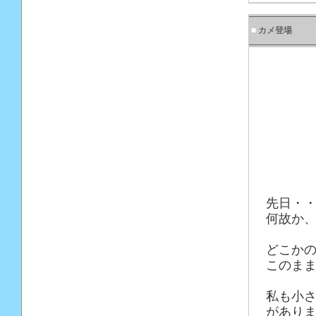
■
カメ登場
先日・
何故か
どこか
このま
私も小
があり