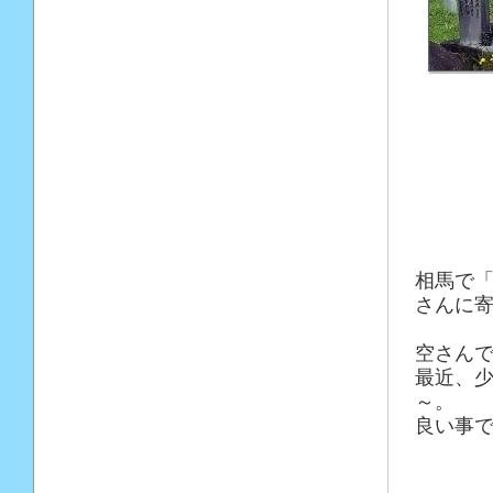
相馬で「
さんに
空さんで
最近、
～。
良い事で