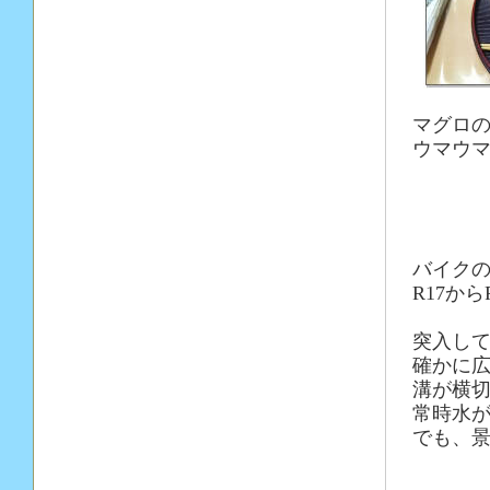
マグロの
ウマウ
バイク
R17か
突入し
確かに
溝が横
常時水
でも、