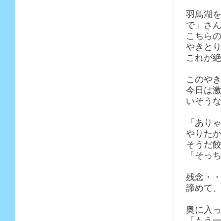
羽鳥湖
で」さ
こちら
やきと
これが絶
このや
今日は
いそう
「あり
やりた
そうだ
「そっ
残念・
諦めて
奥に入
「もう一