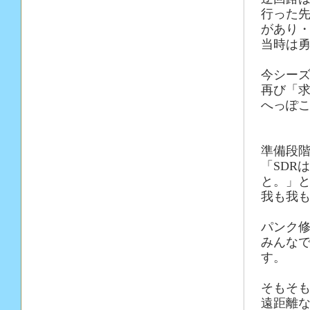
行った
があり
当時は
今シー
再び「
へっぽこ
準備段
「SDR
と。」
我も我も
パンク
みんな
す。
そもそ
遠距離な