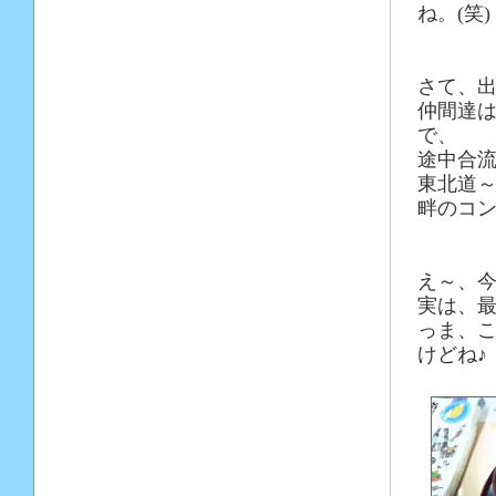
ね。(笑)
さて、
仲間達
で、
途中合
東北道
畔のコ
え～、
実は、
っま、こ
けどね♪