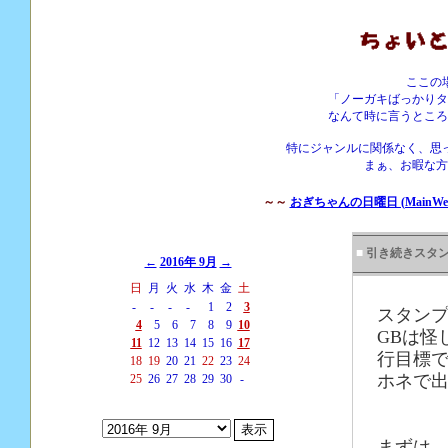
ここの
「ノーガキばっかりタ
なんて時に言うところ
特にジャンルに関係なく、思
まぁ、お暇な方
～～
おぎちゃんの日曜日 (MainWebS
■
引き続きスタン
←
2016年 9月
→
日
月
火
水
木
金
土
-
-
-
-
1
2
3
スタンプ
4
5
6
7
8
9
10
GBは怪
11
12
13
14
15
16
17
行目標
18
19
20
21
22
23
24
ホネで出
25
26
27
28
29
30
-
まずは