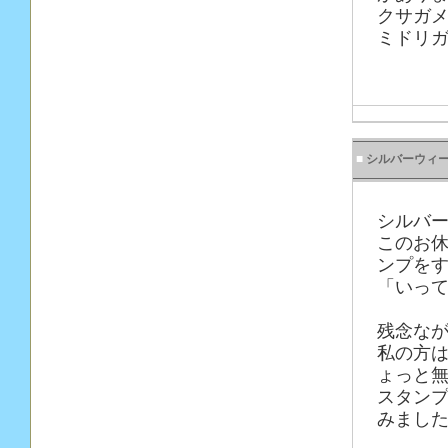
クサガ
ミドリ
■
シルバーウィ
シルバ
このお
ンプを
「いっ
残念な
私の方は
ょっと
スタン
みました