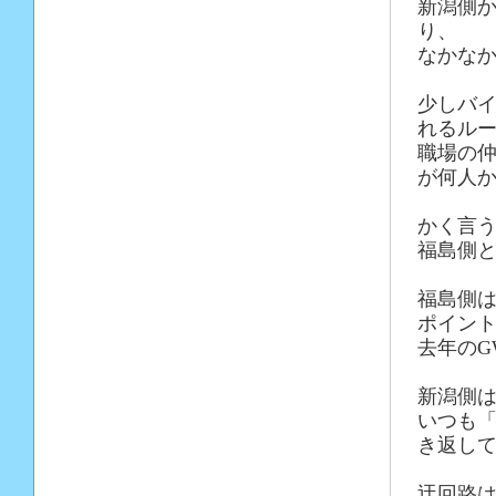
新潟側
り、
なかな
少しバ
れるル
職場の
が何人
かく言
福島側
福島側
ポイン
去年の
新潟側
いつも
き返し
迂回路