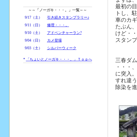
最初の
～～「ノーガキ・・・。」一覧～～
トし、
9/17（土）
引き続きスタンプラリー♪
車のカ
9/11（日）
修理・・・。
たぶん
けど・
9/10（土）
アドベンチャーラン?
スタン
9/04（日）
カメ登場
9/03（土）
シルバーウィーク
*
「ちょいとノーガキ・・・。」Ｔｏｐへ
三春ダ
・・・
に突入
すれ違
除染を