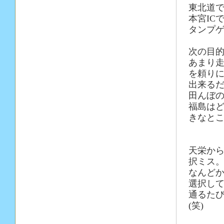
東北道
本宮IC
タンプゲ
次の目
あまり
を頼り
出来る
田んぼの
福島は
きなと
天栄か
択ミス
なんど
選択し
通るた
(笑)