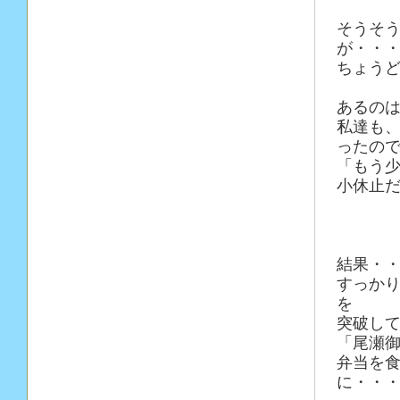
そうそ
が・・
ちょう
あるの
私達も
ったの
「もう
小休止
結果・
すっか
を
突破し
「尾瀬
弁当を
に・・・