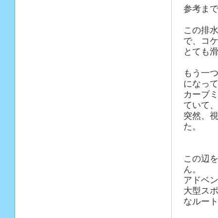
参考ま
この排
で、コ
とても
もう一
になっ
カーブ
ていて
突然、
た。
この辺
ん。
アドベ
大型ス
なルー