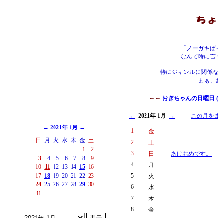
「ノーガキば
なんて時に言
特にジャンルに関係
まぁ、
～～
おぎちゃんの日曜日 (Mai
←
2021年 1月
→
この月を
←
2021年 1月
→
1
金
日
月
火
水
木
金
土
2
土
-
-
-
-
-
1
2
3
日
あけおめです。
3
4
5
6
7
8
9
4
月
10
11
12
13
14
15
16
17
18
19
20
21
22
23
5
火
24
25
26
27
28
29
30
6
水
31
-
-
-
-
-
-
7
木
8
金