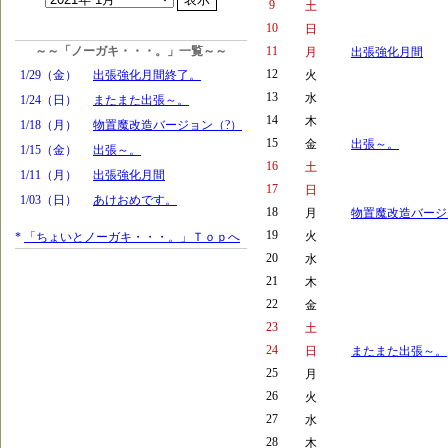
9
土
10
日
～～「ノーガキ・・・。」一覧～～
11
月
出張強化月間
12
1/29（金）
出張強化月間終了。
火
13
水
1/24（日）
またまた出張～。
14
木
1/18（月）
物置魔改造バージョン（?）
15
金
出張～。
1/15（金）
出張～。
16
土
1/11（月）
出張強化月間
17
日
1/03（日）
あけおめです。
18
月
物置魔改造バージ
19
火
*
「ちょいとノーガキ・・・。」Ｔｏｐへ
20
水
21
木
22
金
23
土
24
日
またまた出張～。
25
月
26
火
27
水
28
木