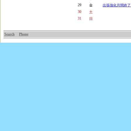
29
金
出張強化月間終了
30
土
31
日
Search
Phone