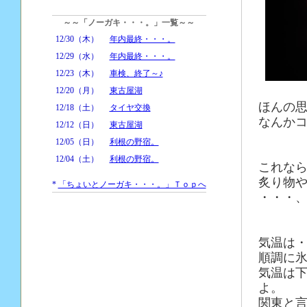
～～「ノーガキ・・・。」一覧～～
12/30（木）
年内最終・・・。
12/29（水）
年内最終・・・。
12/23（木）
車検、終了～♪
12/20（月）
東古屋湖
ほんの
12/18（土）
タイヤ交換
なんかコ
12/12（日）
東古屋湖
12/05（日）
利根の野宿。
12/04（土）
利根の野宿。
これな
炙り物
*
「ちょいとノーガキ・・・。」Ｔｏｐへ
・・・、
気温は
順調に
気温は
よ。
関東と