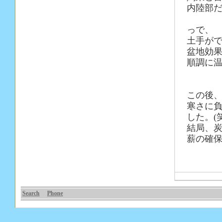
内陸部
っで、
土手が
盆地効
順調に温
この後
寒さに
した。(
結局、
薪の確
Search
Phone