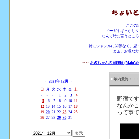
ここの
「ノーガキばっかりタ
なんて時に言うところ
特にジャンルに関係なく、思
まぁ、お暇な方
～～
おぎちゃんの日曜日 (MainWebS
■
年内最終・・
←
2021年 12月
→
日
月
火
水
木
金
土
-
-
-
1
2
3
4
野宿で
5
6
7
8
9
10
11
なんか
12
13
14
15
16
17
18
って事
19
20
21
22
23
24
25
26
27
28
29
30
31
-