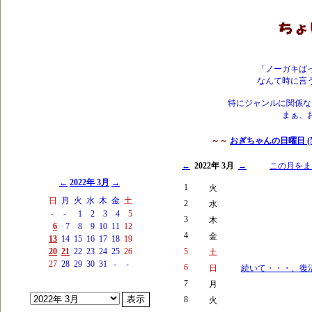
「ノーガキば
なんて時に言
特にジャンルに関係な
まぁ、
～～
おぎちゃんの日曜日 (Mai
←
2022年 3月
→
この月をま
←
2022年 3月
→
1
火
日
月
火
水
木
金
土
2
水
-
-
1
2
3
4
5
3
木
6
7
8
9
10
11
12
4
金
13
14
15
16
17
18
19
20
21
22
23
24
25
26
5
土
27
28
29
30
31
-
-
6
日
続いて・・・、復
7
月
8
火