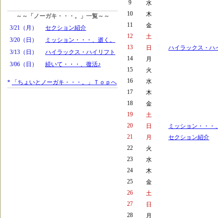
9
水
10
木
～～「ノーガキ・・・。」一覧～～
11
金
3/21（月）
セクション紹介
12
土
3/20（日）
ミッション・・・、逝く。
13
日
ハイラックス・ハ
3/13（日）
ハイラックス・ハイリフト
14
月
3/06（日）
続いて・・・、復活♪
15
火
16
水
*
「ちょいとノーガキ・・・。」Ｔｏｐへ
17
木
18
金
19
土
20
日
ミッション・・・
21
月
セクション紹介
22
火
23
水
24
木
25
金
26
土
27
日
28
月