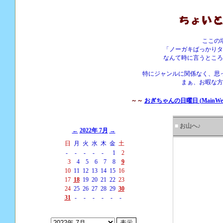
ここの
「ノーガキばっかりタ
なんて時に言うところ
特にジャンルに関係なく、思
まぁ、お暇な方
～～
おぎちゃんの日曜日 (MainWebS
■
お山へ♪
←
2022年 7月
→
日
月
火
水
木
金
土
-
-
-
-
-
1
2
3
4
5
6
7
8
9
10
11
12
13
14
15
16
17
18
19
20
21
22
23
24
25
26
27
28
29
30
31
-
-
-
-
-
-