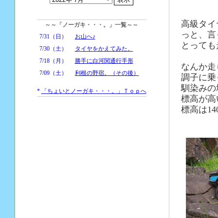
高級タイ
～～「ノーガキ・・・。」一覧～～
っと、言
7/31（日）
お山へ♪
とっても
7/30（土）
タイヤをかえてみた。
7/18（月）
勝手に白河関通行手形
なんか走
7/09（土）
利根の野宿。（その後）
調子に乗
馴染みの
*
「ちょいとノーガキ・・・。」Ｔｏｐへ
標高が高
標高は14