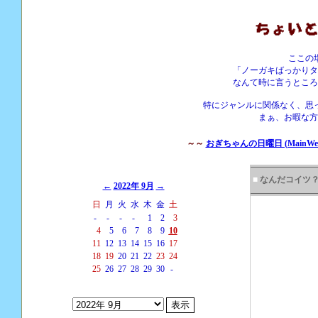
ここの
「ノーガキばっかりタ
なんて時に言うところ
特にジャンルに関係なく、思
まぁ、お暇な方
～～
おぎちゃんの日曜日 (MainWebS
■
なんだコイツ
←
2022年 9月
→
日
月
火
水
木
金
土
-
-
-
-
1
2
3
4
5
6
7
8
9
10
11
12
13
14
15
16
17
18
19
20
21
22
23
24
25
26
27
28
29
30
-