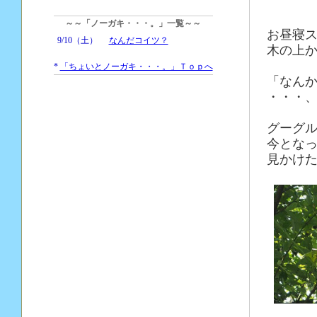
～～「ノーガキ・・・。」一覧～～
お昼寝
9/10（土）
なんだコイツ？
木の上
*
「ちょいとノーガキ・・・。」Ｔｏｐへ
「なん
・・・、
グーグ
今とな
見かけ