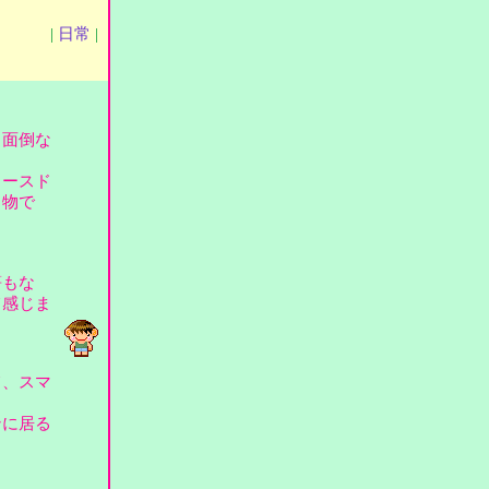
|
日常
|
、面倒な
リースド
る物で
。
筈もな
て感じま
て、スマ
ンに居る