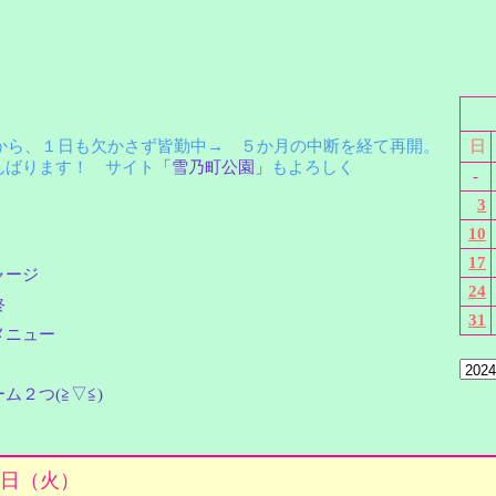
月から、１日も欠かさず皆勤中→ ５か月の中断を経て再開。
日
ばります！ サイト
「雪乃町公園」
もよろしく
-
3
10
17
ャージ
24
終
31
メニュー
ム２つ(≧▽≦)
月5日（火）