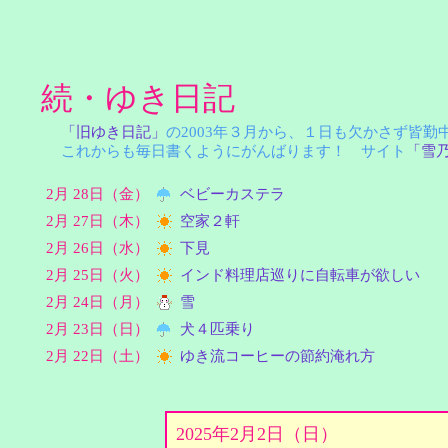
続・ゆき日記
「旧ゆき日記」
の2003年３月から、１日も欠かさず皆
これからも毎日書くようにがんばります！ サイト
「雪
2月 28日（金）
ベビーカステラ
2月 27日（木）
空家２軒
2月 26日（水）
下見
2月 25日（火）
インド料理店巡りに自転車が欲しい
2月 24日（月）
雪
2月 23日（日）
犬４匹乗り
2月 22日（土）
ゆき流コーヒーの節約淹れ方
2025年2月2日（日）