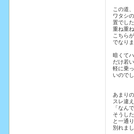
この道
ワタシ
置でし
重ね重
こちら
でなり
暗くて
だけ若
軽に乗
いので
あまり
スレ違
「なん
そうし
と一通
別れま