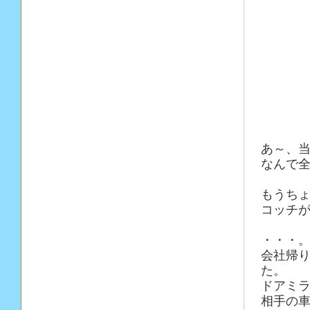
あ～、
なんで
もうち
コッチ
・・・
会社帰
た。
ドアミ
相手の