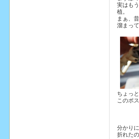
実はも
植。
まぁ、
溜まっ
ちょっ
このポ
分かり
折れた