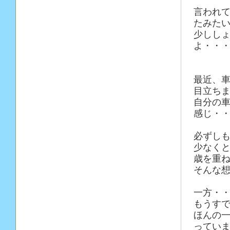
言われ
たみた
少しし
よ・・
最近、
目立ち
自分の
感じ・
必ずし
少なく
歳を重
そんな
一方・
もうす
ほんの
ってい