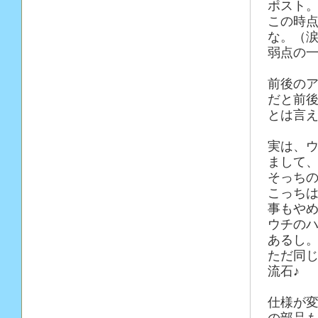
ポスト
この時
な。（
弱点の
前後の
だと前
とは言
実は、
まして
そっち
こっち
事もや
ウチの
あるし
ただ同
流石♪
仕様が