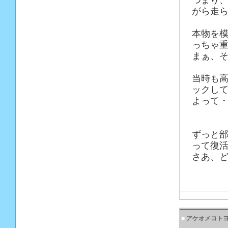
つまり
がら走
本物を
っちゃ
まぁ、
当時も
ックし
よって
ずっと
って復
さあ、ど
■
アケオメコトヨ