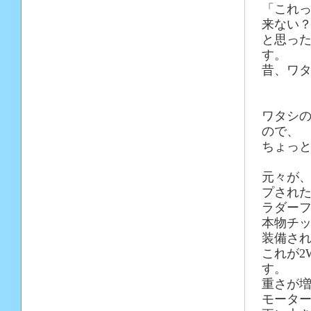
「これ
来ない
と思っ
す。
昔、ワタ
ワタシの
ので、
ちょっ
元々が、
プされ
ラダー
本物チッ
装備さ
これが2
す。
重さが増
モータ