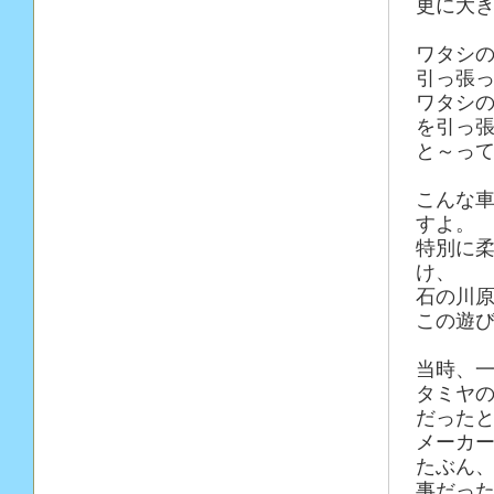
更に大き
ワタシ
引っ張
ワタシの
を引っ
と～って
こんな
すよ。
特別に
け、
石の川
この遊び
当時、
タミヤ
だった
メーカ
たぶん、
事だった