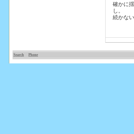
確かに
し。
続かな
Search
Phone