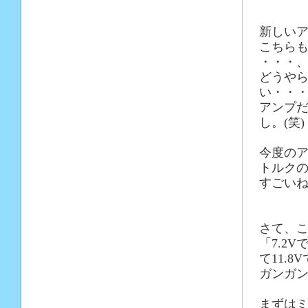
新しいア
こちらも
・・・
どうや
い・・
アンプ
し。(笑)
今度の
トルク
すごいね
さて、
「7.2
て11.
ガンガ
まずは