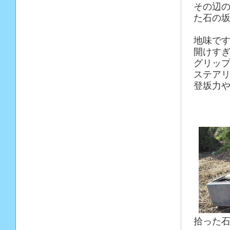
その辺
た石の
地味で
開けす
グリッ
ステア
登坂力
拾った