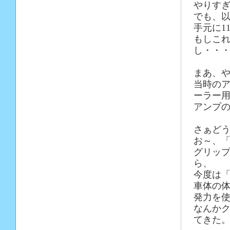
やりす
でも、以
手元に1
もしこれ
し・・
まあ、や
当時の
ーラー
アンプ
さぁど
お～、
グリッ
ら、
今度は
車体の
発力を
なんか
てきた。