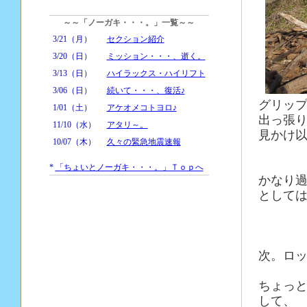
～～「ノーガキ・・・。」一覧～～
3/21（月）
セクション紹介
3/20（日）
ミッション・・・、逝く。
3/13（日）
ハイラックス・ハイリフト
3/06（日）
続いて・・・、復活♪
グリッ
1/01（土）
アケオメコトヨロ♪
出っ張
11/10（水）
アタリ～。
見かけ
10/07（木）
久々の緊急地震速報
*
「ちょいとノーガキ・・・。」Ｔｏｐへ
かなり
として
次。ロ
ちょっ
して、