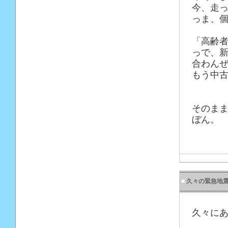
今、走っ
っま、
「高齢
っで、
合わん
もう中
そのま
ぼん。
■
久々の緊急地
久々に