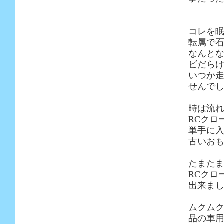
コレを
転属で
なんと
ビだら
いつか
せんで
時は流
RCクロ
単手に
古いお
たまた
RCクロ
出来ま
ムクム
品の車用