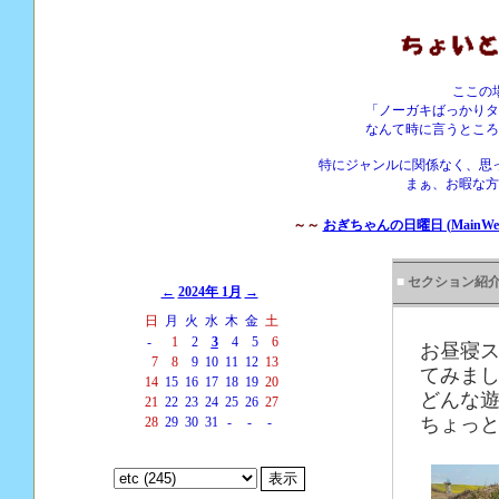
ここの
「ノーガキばっかりタ
なんて時に言うところ
特にジャンルに関係なく、思
まぁ、お暇な方
～～
おぎちゃんの日曜日 (MainWebS
■
セクション紹
←
2024年 1月
→
日
月
火
水
木
金
土
-
1
2
3
4
5
6
お昼寝
7
8
9
10
11
12
13
てみま
14
15
16
17
18
19
20
どんな
21
22
23
24
25
26
27
ちょっと
28
29
30
31
-
-
-