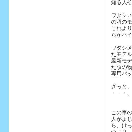
知る人
ワタシ
の頃の
これよ
らがハ
ワタシ
たモデ
最新モ
た頃の
専用バ
ざっと、
・・・、
この車
人がよ
ら、け