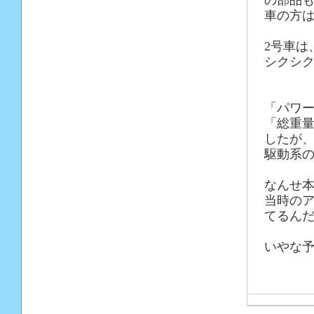
の部品
車の方は
2号車は
シクシ
「パワ
「総重量
したが
駆動系
なんせ本
当時の
てるん
いやな