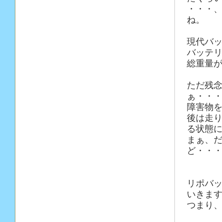
・・・
ね。
現代バッ
バッテ
総重量が
ただ残
ぁ・・
障害物を
後は走
る状態
まぁ、だ
ど・・
リポバッ
いきま
つまり、