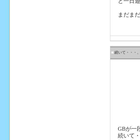
と一日
まだまだ
■
続いて・・・、
GBが一
続いて・