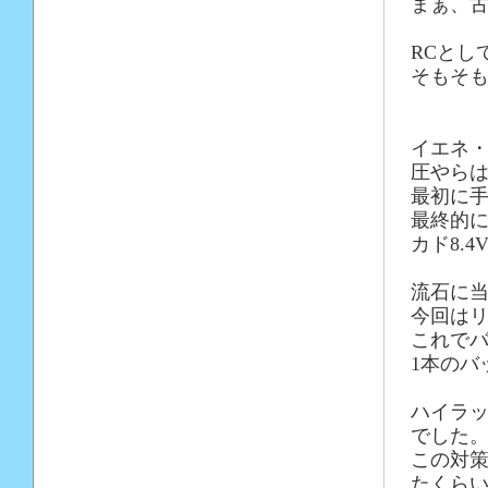
まぁ、
RCとし
そもそも
イエネ
圧やら
最初に
最終的
カド8.
流石に
今回はリポ
これでバ
1本のバ
ハイラ
でした
この対策
たくら