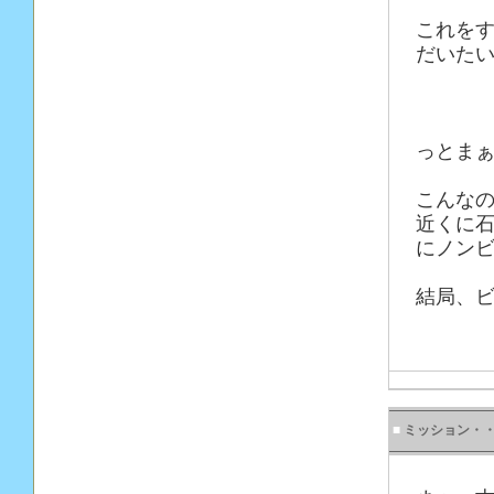
これを
だいた
っとまぁ
こんな
近くに
にノン
結局、ビ
■
ミッション・