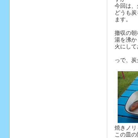
今回は、
どうも炭
ます。
撤収の朝
湯を沸か
火にして
っで、炭
焼きノリ
この皿の