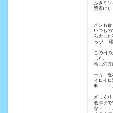
ふきミソ
質素にし
メシも食
いつもの
ら大した
っが、問
この日の
した。
地元の方
一方、現
イロイロ
明・・・
ざっくり
会津まで
な・・・