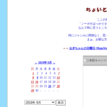
ここの
「ノーガキばっかりタ
なんて時に言うところ
特にジャンルに関係なく、思
まぁ、お暇な方
～～
おぎちゃんの日曜日 (MainWebS
■
二本松キャンツ
←
2019年 9月
→
日
月
火
水
木
金
土
1
2
3
4
5
6
7
8
9
10
11
12
13
14
15
16
17
18
19
20
21
22
23
24
25
26
27
28
29
30
-
-
-
-
-