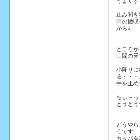
うまくす
止み間を
雨の撤収
から♪
ところが
山間の天
小降りに
る・・・
手を止め
ちぃ～っ
とうとう
どうやら
うです
カッパを