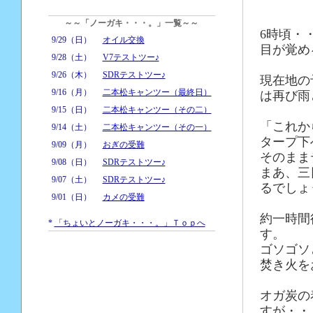
～～「ノーガキ・・・。」一覧～～
6時頃・
9/29（日）
オイル交換
目が覚め
9/28（土）
V7テストツー♪
9/26（木）
SDRテストツー♪
現在地の
9/16（月）
二本松キャンツー（最終日）
は再び雨
9/15（日）
二本松キャンツー（その二）
「これか
9/14（土）
二本松キャンツー（その一）
タープ下
9/09（月）
おぎの受難
そのまま
9/08（日）
SDRテストツー♪
まあ、三
9/07（土）
SDRテストツー♪
るでしょ
9/01（日）
カメの受難
約一時間
*
「ちょいとノーガキ・・・。」Ｔｏｐへ
す。
ゴソゴソ
焚き火を
オガ炭の
すが・・