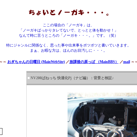
ここの場合の「ノーガキ」は、
「ノーガキばっかりタレてないで、とっとと体を動かせ！」
なんて時に言うところの「ノーガキ・・・。」です。（笑）
特にジャンルに関係なく、思った事や出来事をポツポツと書いていきます。
まぁ、お暇な方は、ほんのお目汚しに・・・。
～～
おぎちゃんの日曜日 (MainWebSite)
／
放課後の原っぱ （MainBBS）
／
mail
～
■
NV200ばねっち 快適化Pj（ナビ編）：背景と検証♪