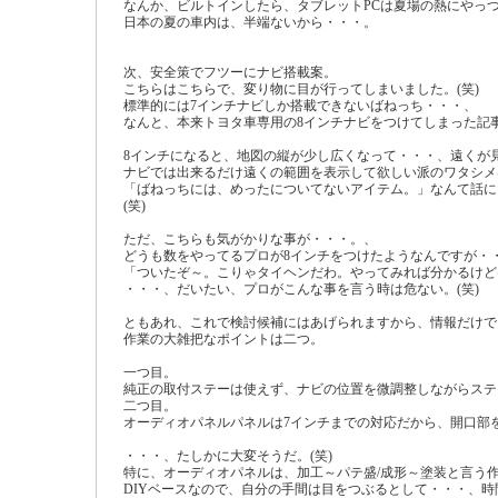
なんか、ビルトインしたら、タブレットPCは夏場の熱にやっ
日本の夏の車内は、半端ないから・・・。
次、安全策でフツーにナビ搭載案。
こちらはこちらで、変り物に目が行ってしまいました。(笑)
標準的には7インチナビしか搭載できないばねっち・・・、
なんと、本来トヨタ車専用の8インチナビをつけてしまった記
8インチになると、地図の縦が少し広くなって・・・、遠くが
ナビでは出来るだけ遠くの範囲を表示して欲しい派のワタシメ
「ばねっちには、めったについてないアイテム。」なんて話に
(笑)
ただ、こちらも気がかりな事が・・・。、
どうも数をやってるプロが8インチをつけたようなんですが・
「ついたぞ～。こりゃタイヘンだわ。やってみれば分かるけ
・・・、だいたい、プロがこんな事を言う時は危ない。(笑)
ともあれ、これで検討候補にはあげられますから、情報だけ
作業の大雑把なポイントは二つ。
一つ目。
純正の取付ステーは使えず、ナビの位置を微調整しながらス
二つ目。
オーディオパネルパネルは7インチまでの対応だから、開口部
・・・、たしかに大変そうだ。(笑)
特に、オーディオパネルは、加工～パテ盛/成形～塗装と言う
DIYベースなので、自分の手間は目をつぶるとして・・・、