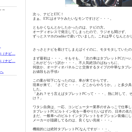
～～
次っ、ナビとETC！
まぁ、ETCはオマケみたいなモンですけど・・・。
ともかくなんとかしたかったのは、ナビの方。
オーディオレスで発注してしまったので、ラジオも聞けず、
ずっとスマホのradikoで凌いでいました。これは早くなんとか
。
さっさとナビを着けてしまえばイイのに、モタモタしていた
（ナビ....
まず最初は・・・、そもそも、「次の車はタブレットPCだべ
（ナビ....
これがどういう訳か・・・、不人気絶頂のばねっちに、
何故か、オーディオパネルごと交換するタイプの中華なタブ
お値段もお手頃♪
へ
この案が却下になったのは、車が来てからです。
現車が来て、「さてと・・・、どこからやろうか。」と多少具
した。
「あれ？そう言えばタブレットPCって・・・、熱に対して、
け？」
ワタシ自身は、一応、コンピューター業界のすみっこで仕事
タブレットPCビルトイン化を一番やりたいはずの、日本の名
まだ、一般車へのビルトインタブレットをオプション装備に
メーカーが躊躇してるのは、良くない兆候・・・。
機能的には絶対タブレットPCなんですが・・・、