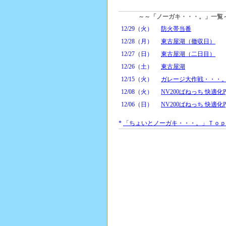
～～「ノーガキ・・・。」一覧
12/29（火）
防火帯当番
12/28（月）
東古屋湖（撤収日）
12/27（日）
東古屋湖（二日目）
12/26（土）
東古屋湖
12/15（火）
ガレージ大作戦・・・
12/08（火）
NV200ばねっち 快適化Pj
12/06（日）
NV200ばねっち 快適化Pj
*
「ちょいとノーガキ・・・。」Ｔｏｐ