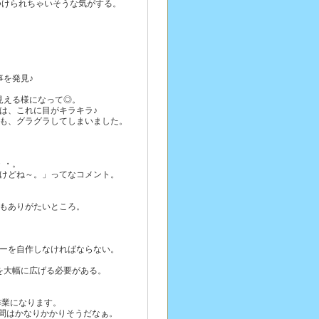
つけられちゃいそうな気がする。
事を発見♪
見える様になって◎。
は、これに目がキラキラ♪
も、グラグラしてしまいました。
・・。
どけどね～。」ってなコメント。
でもありがたいところ。
テーを自作しなければならない。
を大幅に広げる必要がある。
作業になります。
時間はかなりかかりそうだなぁ。