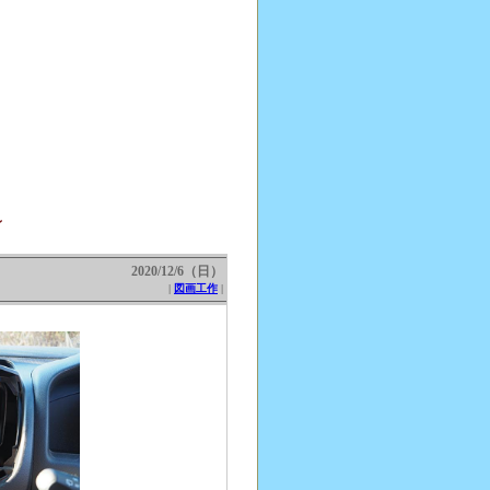
～
2020/12/6（日）
|
図画工作
|