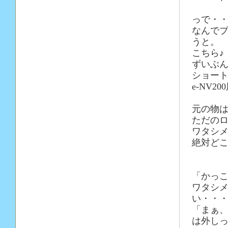
っで・
なんで
うと。
こちら♪
ずいぶ
ショー
e-NV2
元の物
ただの
ワタシ
絶対どこ
「かっ
ワタシ
い・・
「まぁ
は外しっ