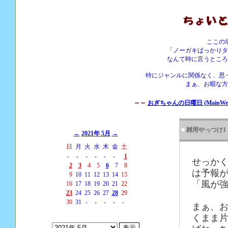
ここの
「ノーガキばっかりタ
なんて時に言うところ
特にジャンルに関係なく、思
まぁ、お暇な方
～～
おぎちゃんの日曜日 (MainWebS
■
雑用やっつけ1
←
2021年 5月
→
日
月
火
水
木
金
土
-
-
-
-
-
-
1
せっか
2
3
4
5
6
7
8
は予報
9
10
11
12
13
14
15
「風が
16
17
18
19
20
21
22
23
24
25
26
27
28
29
30
31
-
-
-
-
-
まぁ、
くまま