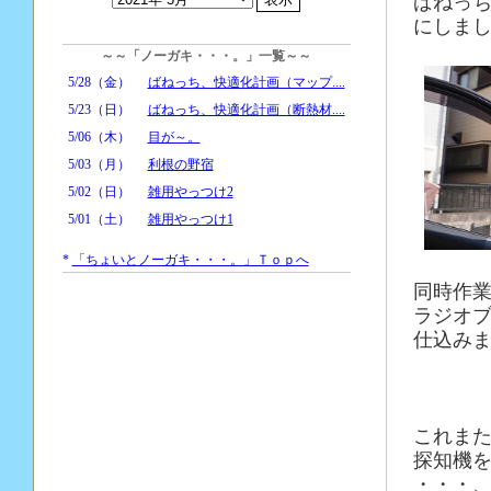
ばねっ
にしま
～～「ノーガキ・・・。」一覧～～
5/28（金）
ばねっち、快適化計画（マップ....
5/23（日）
ばねっち、快適化計画（断熱材....
5/06（木）
目が～。
5/03（月）
利根の野宿
5/02（日）
雑用やっつけ2
5/01（土）
雑用やっつけ1
*
「ちょいとノーガキ・・・。」Ｔｏｐへ
同時作
ラジオ
仕込み
これま
探知機
・・・、