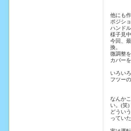
他にも
ポジシ
ハンド
様子見
今回、最
換。
微調整
カバー
いろい
フツーの
なんか
い。(笑)
どうい
ってい