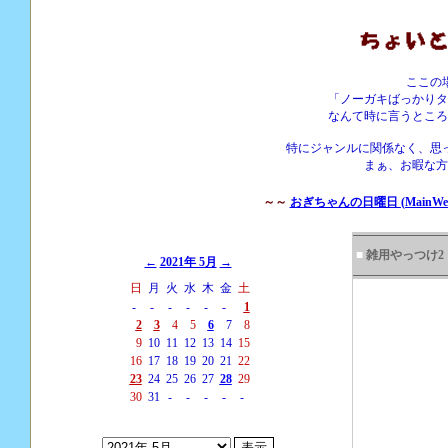
ここの
「ノーガキばっかりタ
なんて時に言うところ
特にジャンルに関係なく、思
まぁ、お暇な方
～～
おぎちゃんの日曜日 (MainWebS
■
雑用やっつけ2
←
2021年 5月
→
日
月
火
水
木
金
土
-
-
-
-
-
-
1
2
3
4
5
6
7
8
9
10
11
12
13
14
15
16
17
18
19
20
21
22
23
24
25
26
27
28
29
30
31
-
-
-
-
-