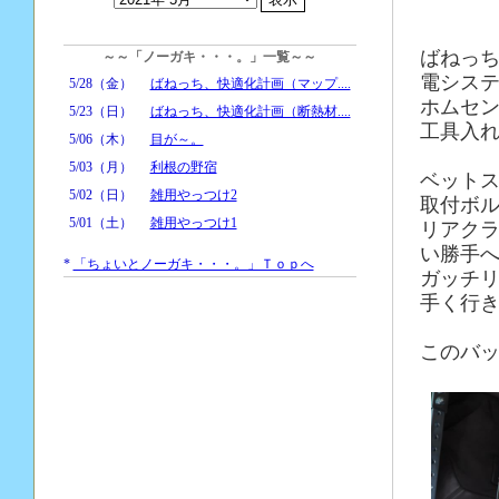
ばねっ
～～「ノーガキ・・・。」一覧～～
電シス
5/28（金）
ばねっち、快適化計画（マップ....
ホムセ
5/23（日）
ばねっち、快適化計画（断熱材....
工具入
5/06（木）
目が～。
5/03（月）
利根の野宿
ベット
5/02（日）
雑用やっつけ2
取付ボ
5/01（土）
雑用やっつけ1
リアク
い勝手
*
「ちょいとノーガキ・・・。」Ｔｏｐへ
ガッチ
手く行き
このバ