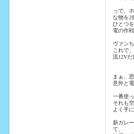
っで、
な物を2
ひとつ
電の作
ヴァン
これで
流12V
まぁ、
意外と
一番使
それも空
よく手
新ガレ
て、