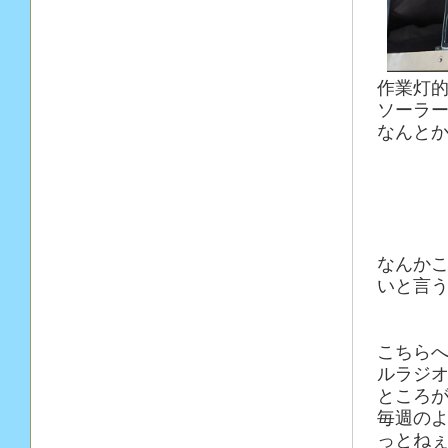
作業灯
ソーラ
なんと
なんか
いと言う
こちら
ルラジ
ところ
毎週のよ
っとね