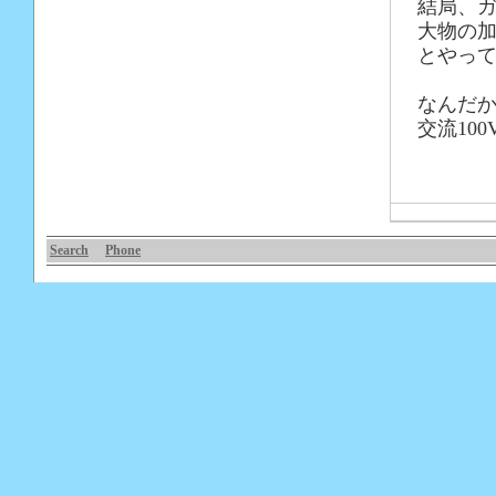
結局、
大物の
とやっ
なんだか
交流10
Search
Phone