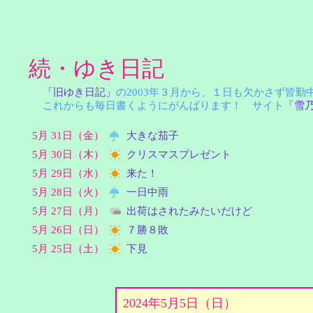
続・ゆき日記
「旧ゆき日記」
の2003年３月から、１日も欠かさず皆
これからも毎日書くようにがんばります！ サイト
「雪
5月 31日（金）
大きな茄子
5月 30日（木）
クリスマスプレゼント
5月 29日（水）
来た！
5月 28日（火）
一日中雨
5月 27日（月）
出荷はされたみたいだけど
5月 26日（日）
７勝８敗
5月 25日（土）
下見
2024年5月5日（日）