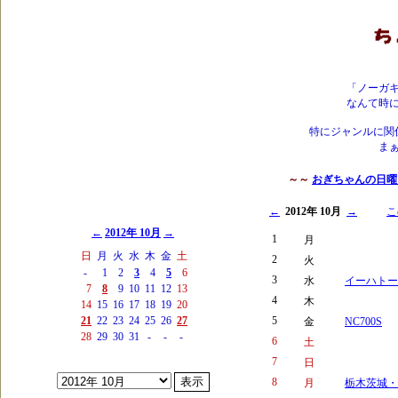
「ノーガ
なんて時
特にジャンルに関
ま
～～
おぎちゃんの日曜日 (
←
2012年 10月
→
こ
←
2012年 10月
→
1
月
日
月
火
水
木
金
土
2
火
-
1
2
3
4
5
6
3
水
イーハトー
7
8
9
10
11
12
13
4
木
14
15
16
17
18
19
20
21
22
23
24
25
26
27
5
金
NC700S
28
29
30
31
-
-
-
6
土
7
日
8
月
栃木茨城・