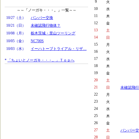
9
火
10
水
～～「ノーガキ・・・。」一覧～～
11
木
10/27（土）
バンパー交換
12
金
10/21（日）
未確認飛行物体？
13
土
10/08（月）
栃木茨城・里山ツーリング
14
日
10/05（金）
NC700S
15
月
10/03（水）
イーハトーブトライアル・リザ....
16
火
17
水
*
「ちょいとノーガキ・・・。」Ｔｏｐへ
18
木
19
金
20
土
21
日
未確認飛行
22
月
23
火
24
水
25
木
26
金
27
土
バンパー交
28
日