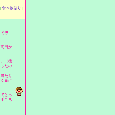
|
食べ物語り
|
まで行
の高田か
。
た。（後
かったの
心当たり
行く事に
人でとっ
も手ごろ