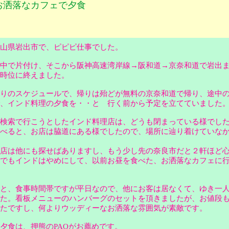
お洒落なカフェで夕食
山県岩出市で、ピピピ仕事でした。
中で片付け、そこから阪神高速湾岸線→阪和道→京奈和道で岩出
５時位に終えました。
りのスケジュールで、帰りは殆どが無料の京奈和道で帰り、途中
で、インド料理の夕食を・・と 行く前から予定を立てていました
検索で行こうとしたインド料理店は、どうも閉まっている様でし
べると、お店は脇道にある様でしたので、場所に辿り着けていな
店は他にも探せばありますし、もう少し先の奈良市だと２軒ほど
でもインドはやめにして、以前お昼を食べた、お洒落なカフェに
と、食事時間帯ですが平日なので、他にお客は居なくて、ゆき一
た。看板メニューのハンバーグのセットを頂きましたが、お値段
ったですし、何よりウッディーなお洒落な雰囲気が素敵です。
食は、押熊のPAOがお薦めです。