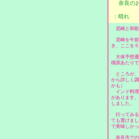
奈良の
：晴れ
尼崎と和歌
尼崎を午前
き、ここを
大体予想通
橿原あたり
ところが、
から詳しく調
かも）
インド料理
があります。
しました。
行ってみる
ても寛げまし
で美味しか
奈良市での夕