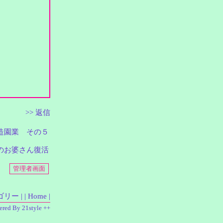
>> 返信
る造園業 その５
近所のお婆さん復活
ゴリー |
| Home |
ered By 21style ++