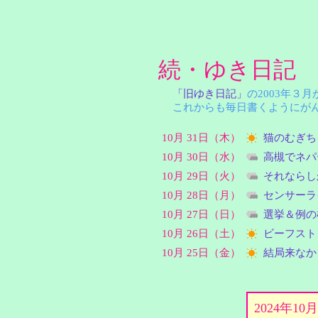
続・ゆき日記
「旧ゆき日記」
の2003年３
これからも毎日書くようにがん
10月 31日（木）
猫のむぎち
10月 30日（水）
高槻でネパ
10月 29日（火）
それならし
10月 28日（月）
センサーラ
10月 27日（日）
選挙＆例の
10月 26日（土）
ビーフスト
10月 25日（金）
結局来なか
2024年1