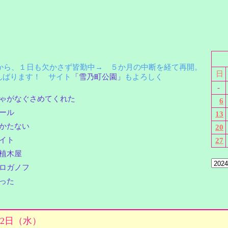
月から、１日も欠かさず皆勤中→ ５か月の中断を経て再開。
日
ばります！ サイト
「雪乃町公園」
もよろしく
-
ゃがなぐさめてくれた
6
ール
13
かたない
20
イト
27
植木屋
ロガノフ
った
0月2日（水）