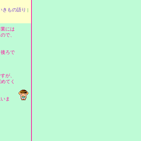
いきもの語り
|
作業には
んので、
、後ろで
ですが、
慰めてく
思いま