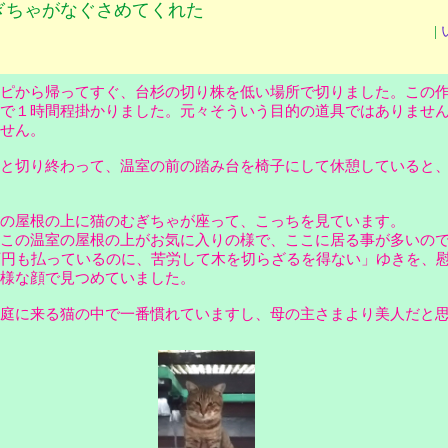
ぎちゃがなぐさめてくれた
|
ピから帰ってすぐ、台杉の切り株を低い場所で切りました。この
で１時間程掛かりました。元々そういう目的の道具ではありませ
ません。
と切り終わって、温室の前の踏み台を椅子にして休憩していると
の屋根の上に猫のむぎちゃが座って、こっちを見ています。
この温室の屋根の上がお気に入りの様で、ここに居る事が多いの
万円も払っているのに、苦労して木を切らざるを得ない」ゆきを、
の様な顔で見つめていました。
庭に来る猫の中で一番慣れていますし、母の主さまより美人だと