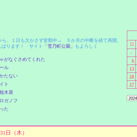
月から、１日も欠かさず皆勤中→ ５か月の中断を経て再開。
日
ばります！ サイト
「雪乃町公園」
もよろしく
-
ゃがなぐさめてくれた
6
ール
13
かたない
20
イト
27
植木屋
ロガノフ
った
月31日（木）