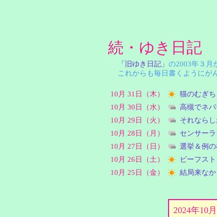
続・ゆき日記
「旧ゆき日記」
の2003年３
これからも毎日書くようにがん
10月 31日（木）
猫のむぎち
10月 30日（水）
高槻でネパ
10月 29日（火）
それならし
10月 28日（月）
センサーラ
10月 27日（日）
選挙＆例の
10月 26日（土）
ビーフスト
10月 25日（金）
結局来なか
2024年10