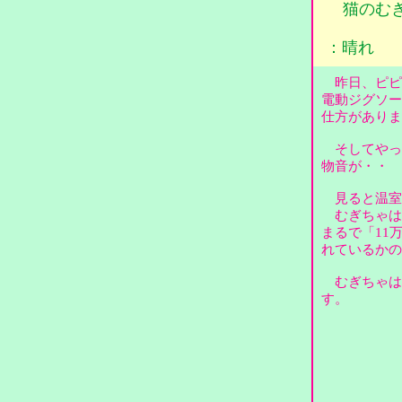
猫のむ
：晴れ
昨日、ピピ
電動ジグソー
仕方があり
そしてやっ
物音が・・
見ると温室
むぎちゃは
まるで「11
れているか
むぎちゃは
す。