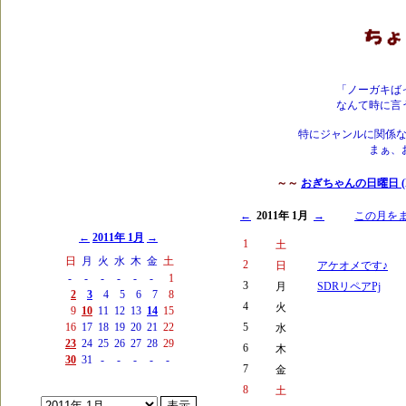
「ノーガキば
なんて時に言
特にジャンルに関係
まぁ、
～～
おぎちゃんの日曜日 (Mai
←
2011年 1月
→
この月を
←
2011年 1月
→
1
土
日
月
火
水
木
金
土
2
日
アケオメです♪
-
-
-
-
-
-
1
3
月
SDRリペアPj
2
3
4
5
6
7
8
4
火
9
10
11
12
13
14
15
16
17
18
19
20
21
22
5
水
23
24
25
26
27
28
29
6
木
30
31
-
-
-
-
-
7
金
8
土