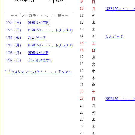
9
日
10
月
NSR150・・・、
～～「ノーガキ・・・。」一覧～～
11
火
12
1/30（日）
SDRリペアPj
水
13
木
1/23（日）
NSR150・・・、ドナドナPj
14
金
なんだ～？
1/14（金）
なんだ～？
15
土
1/10（月）
NSR150・・・、ドナドナPj
16
日
1/03（月）
SDRリペアPj
17
月
1/02（日）
アケオメです♪
18
火
19
水
*
「ちょいとノーガキ・・・。」Ｔｏｐへ
20
木
21
金
22
土
23
日
NSR150・・・、
24
月
25
火
26
水
27
木
28
金