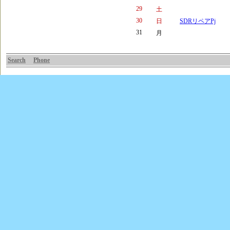
29
土
30
日
SDRリペアPj
31
月
Search
Phone