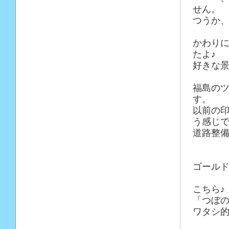
せん。
つうか、
かわり
たよ♪
好きな
福島の
す。
以前の
う感じ
道路整
ゴール
こちら♪
「つぼ
ワタシ