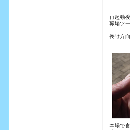
再起動
職場ツー
長野方面
本場で