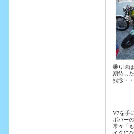
乗り味
期待し
残念・
V7を手
ボバーの
常々「も
イクに