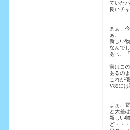
ていた
良いチ
まぁ、
ぁ。
新しい
なんで
あっ、
実はこの
あるの
これが
V85に
まぁ、電
と大差
新しい
ど・・