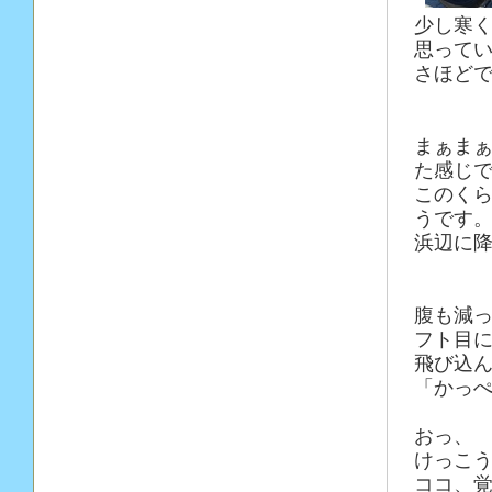
少し寒
思って
さほど
まぁま
た感じ
このく
うです
浜辺に
腹も減
フト目
飛び込
「かっ
おっ、
けっこ
ココ、覚