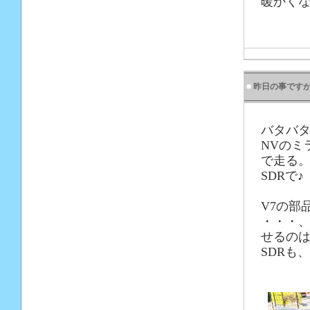
暖かくな
■
昨日の事です
バタバ
NVのミ
で走る
SDRで♪
V7の部
・・・、
せるのは
SDRも