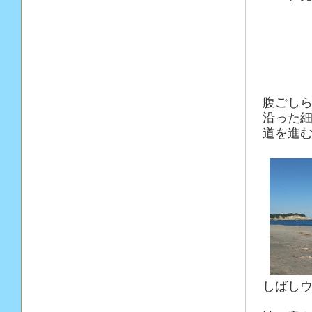
腹ごし
沿った
道を進
しばし