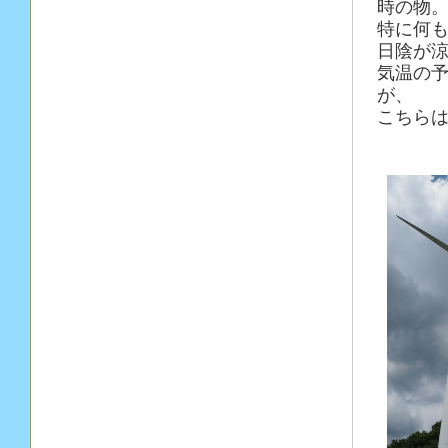
時の物
特に何
日陰が涼
気温の
が、
こちら