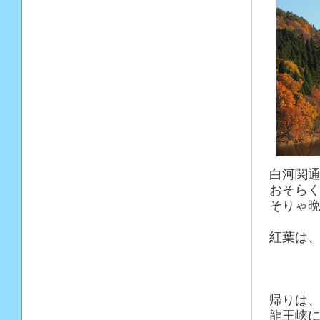
白河関
おそら
そりゃ
紅葉は、
帰りは
龍王峡に