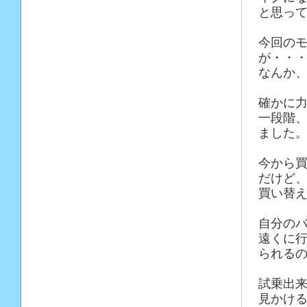
と思っ
今回のモ
が・・
なんか
確かに
一段階
ました
今から買
だけど
買い替
自分の
遠くに
られる
試乗出
見かけ