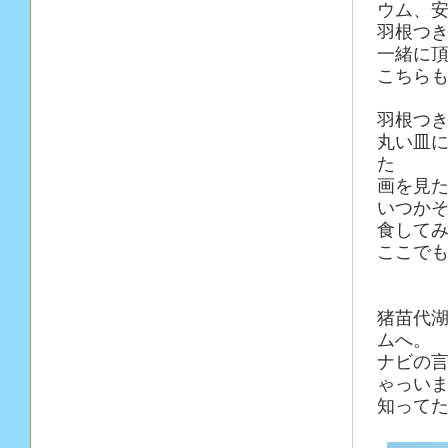
ウム、安
羽根つ
一緒に
こちらも
羽根つ
丸い皿
た
画を見
いつか
食して
ここで
猪苗代
ムへ。
ナビの
ゃっい
知ってた