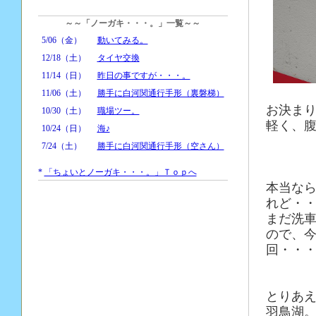
～～「ノーガキ・・・。」一覧～～
5/06（金）
動いてみる。
12/18（土）
タイヤ交換
11/14（日）
昨日の事ですが・・・。
11/06（土）
勝手に白河関通行手形（裏磐梯）
お決ま
10/30（土）
職場ツー。
軽く、
10/24（日）
海♪
7/24（土）
勝手に白河関通行手形（空さん）
*
「ちょいとノーガキ・・・。」Ｔｏｐへ
本当な
れど・
まだ洗
ので、
回・・
とりあ
羽鳥湖