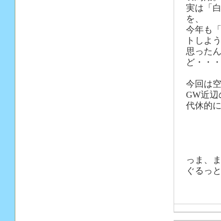
実は「
を、
今年も
トしよ
思った
ど・・
今回は
GW近
代休的
っま、ま
ぐるっ