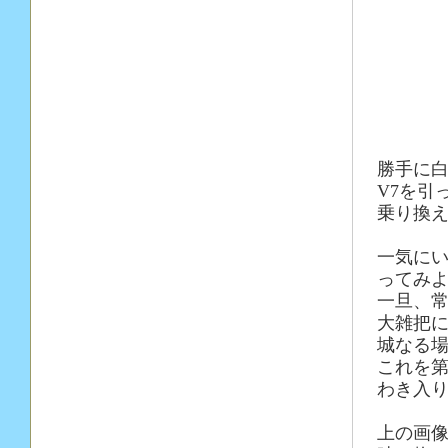
勝手に
V7を引
乗り換
一気に
ってみ
一旦、
大雑把
城なる
これを
わき入
上の画