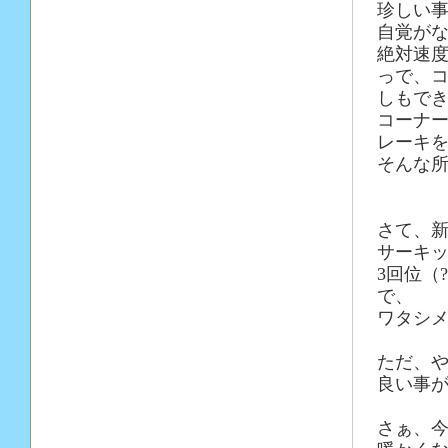
珍しい
自覚が
絶対速
っで、
しもでき
コーナ
レーキ
そんな
さて、
サーキ
3回位（
で、
ワタシメ
ただ、
良い事
さぁ、今