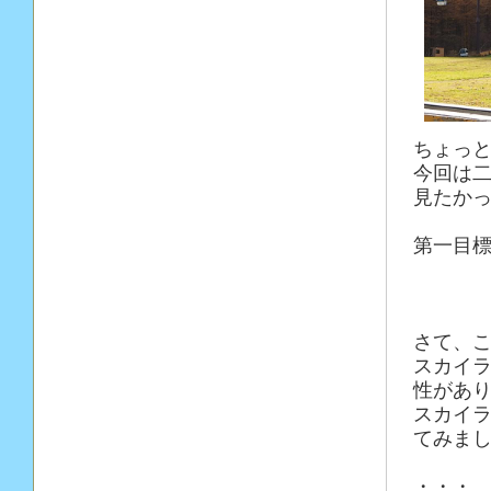
ちょっ
今回は
見たか
第一目
さて、
スカイ
性があ
スカイ
てみま
・・・