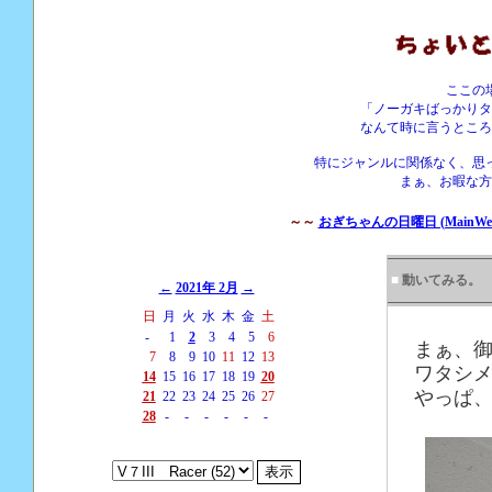
ここの
「ノーガキばっかりタ
なんて時に言うところ
特にジャンルに関係なく、思
まぁ、お暇な方
～～
おぎちゃんの日曜日 (MainWebS
■
動いてみる。
←
2021年 2月
→
日
月
火
水
木
金
土
-
1
2
3
4
5
6
まぁ、
7
8
9
10
11
12
13
ワタシ
14
15
16
17
18
19
20
やっぱ、
21
22
23
24
25
26
27
28
-
-
-
-
-
-