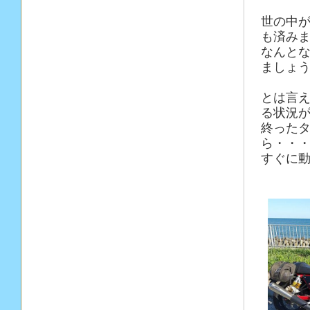
世の中
も済み
なんと
ましょ
とは言
る状況
終った
ら・・
すぐに動