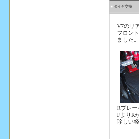
■
タイヤ交換
V7のリ
フロン
ました
Rブレ
FよりR
珍しい