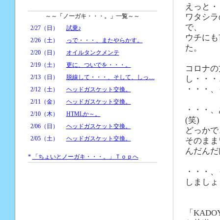
えっと・
ワタシラ
～～「ノーガキ・・・。」一覧～～
で、
2/27（日）
試乗♪
ウチにも
2/26（土）
っで・・・、またやらかす。
た。
2/20（日）
オイルタンクメンテ
2/19（土）
更に、ついでを・・・。
コロナの
2/13（日）
脱線して・・・、そして、しっ....
し・・・
・・・、
2/12（土）
ヘッドガスケット交換。
2/11（金）
ヘッドガスケット交換。
・・・、
2/10（木）
HTMLか～。
(笑)
2/06（日）
ヘッドガスケット交換。
どっかで
2/05（土）
ヘッドガスケット交換。
そのまま
んだんだ
*
「ちょいとノーガキ・・・。」Ｔｏｐへ
・・・、
しましょ
「KAD