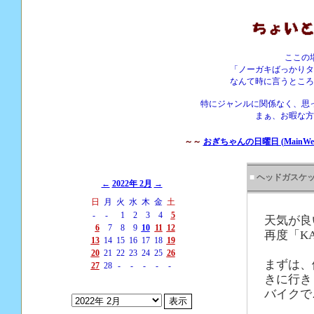
ここの
「ノーガキばっかりタ
なんて時に言うところ
特にジャンルに関係なく、思
まぁ、お暇な方
～～
おぎちゃんの日曜日 (MainWebS
■
ヘッドガスケ
←
2022年 2月
→
日
月
火
水
木
金
土
-
-
1
2
3
4
5
天気が良
6
7
8
9
10
11
12
再度「K
13
14
15
16
17
18
19
20
21
22
23
24
25
26
まずは、
27
28
-
-
-
-
-
きに行き
バイクで