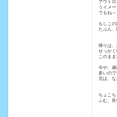
アウトロ
うイメー
でもね～
もしこの
たぶん、
帰りは、
せっかく
このまま
今や、歳
多いので
北は、な
ちょこち
ふむ、良