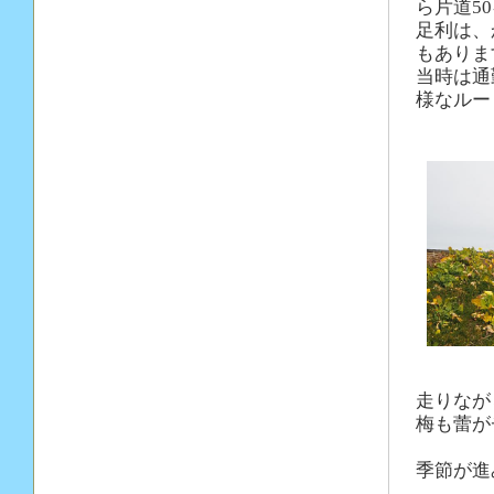
ら片道5
足利は、
もありま
当時は通
様なルー
走りなが
梅も蕾が
季節が進