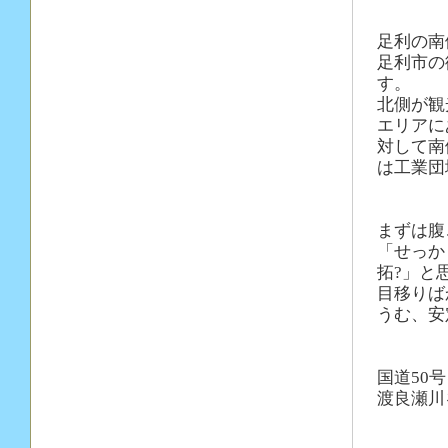
足利の南
足利市の
す。
北側が観
エリアに
対して南
は工業団
まずは腹
「せっか
拓?」と
目移りば
うむ、安
国道50
渡良瀬川