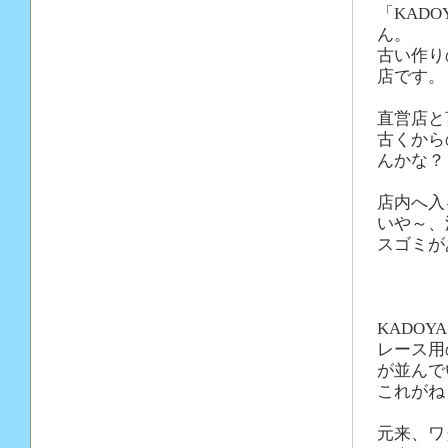
「KAD
ん。
古い作り
店です
直営店と
古くから
んかな
店内へ入
いや～、
スゴミが
KADO
レース用
が並んで
これがね
元来、ワ