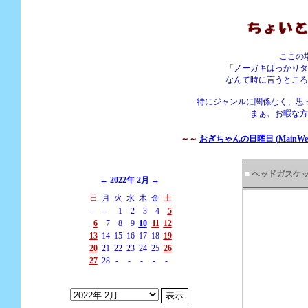
ここの
「ノーガキばっかりタ
なんて時に言うところ
特にジャンルに関係なく、思
まぁ、お暇な方
～～
おぎちゃんの日曜日 (MainWebS
■
ヘッドガスケ
←
2022年 2月
→
日
月
火
水
木
金
土
-
-
1
2
3
4
5
6
7
8
9
10
11
12
13
14
15
16
17
18
19
20
21
22
23
24
25
26
27
28
-
-
-
-
-