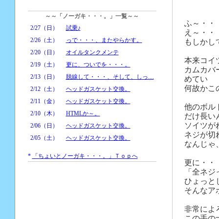
～～「ノーガキ・・・。」一覧～～
ふ～・・
2/27（日）
試乗♪
え～・・
2/26（土）
っで・・・、またやらかす。
もしかし
2/20（日）
オイルタンクメンテ
本来コイ
2/19（土）
更に、ついでを・・・。
カムカバ
2/13（日）
脱線して・・・、そして、しっ....
めてい
何故かこ
2/12（土）
ヘッドガスケット交換。
2/11（金）
ヘッドガスケット交換。
他のボル
2/10（木）
HTMLか～。
だけ長い
ソイツが
2/06（日）
ヘッドガスケット交換。
ネジが切
2/05（土）
ヘッドガスケット交換。
なんじゃ
*
「ちょいとノーガキ・・・。」Ｔｏｐへ
更に・・
「全ネジ
ひょっと
そんなア
非常によ
この手の