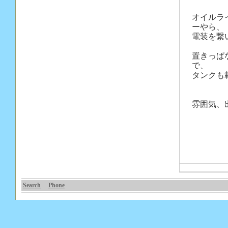
オイルラ
ーやら、
電装を繋
置きっぱ
で、
タンクも
雰囲気、
Search
Phone