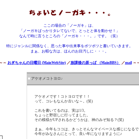
ここの場合の「ノーガキ」は、
「ノーガキばっかりタレてないで、とっとと体を動かせ！」
なんて時に言うところの「ノーガキ・・・。」です。（笑）
特にジャンルに関係なく、思った事や出来事をポツポツと書いていきます。
まぁ、お暇な方は、ほんのお目汚しに・・・。
～～
おぎちゃんの日曜日 (MainWebSite)
／
放課後の原っぱ （MainBBS）
／
mail
～
■
アケオメコトヨロ♪
アケオメです！コトヨロです！！
って、コレもなんか古いな～。(笑)
これを書いてるのは、実は1/3。
ちょっと野宿しに行ってました。
その模様がUPされるかどうかは、神のみぞ知る？(笑)
まぁ、今年もココは、きっとそんなマイペースな感じになる
今年がみなさんにとって、良い年になりますように♪