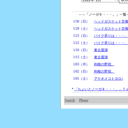
～～「ノーガキ・・・。」一覧
1/30（日）
ヘッドガスケット交
1/29（土）
ヘッドガスケット交
1/23（日）
バイク弄りは・・・
1/22（土）
バイク弄りは・・・
1/16（日）
東古屋湖
1/15（土）
東古屋湖
1/03（月）
利根の野宿。
1/02（日）
利根の野宿。
1/01（土）
アケオメコトヨロ♪
*
「ちょいとノーガキ・・・。」Ｔ
Search
Phone